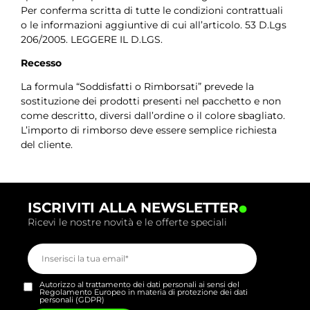
Per conferma scritta di tutte le condizioni contrattuali
o le informazioni aggiuntive di cui all’articolo. 53 D.Lgs
206/2005. LEGGERE IL D.LGS.
Recesso
La formula “Soddisfatti o Rimborsati” prevede la
sostituzione dei prodotti presenti nel pacchetto e non
come descritto, diversi dall’ordine o il colore sbagliato.
L’importo di rimborso deve essere semplice richiesta
del cliente.
.
ISCRIVITI ALLA NEWSLETTER
Ricevi le nostre novità e le offerte speciali
Autorizzo al trattamento dei dati personali ai sensi del
Regolamento Europeo in materia di protezione dei dati
personali (GDPR)