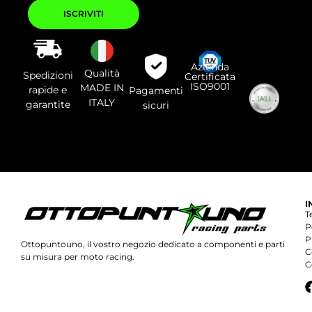
Si
prega
di
lasciare
vuoto
questo
campo.
Azienda
Qualità
Spedizioni
Certificata
ISO9001
MADE IN
rapide e
Pagamenti
ITALY
garantite
sicuri
I
T
P
P
Ottopuntouno, il vostro negozio dedicato a componenti e parti
C
su misura per moto racing.
C