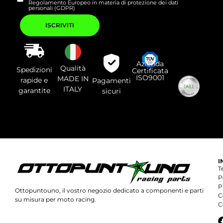
Regolamento Europeo in materia di protezione dei dati
personali (GDPR)
Si
prega
di
lasciare
vuoto
questo
campo.
Azienda
Qualità
Spedizioni
Certificata
ISO9001
MADE IN
rapide e
Pagamenti
ITALY
garantite
sicuri
I
T
P
P
Ottopuntouno, il vostro negozio dedicato a componenti e parti
C
su misura per moto racing.
C