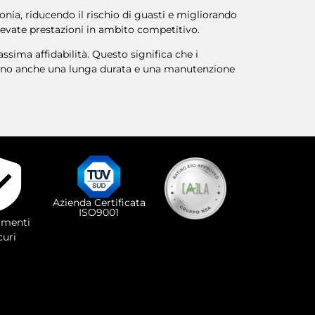
nia, riducendo il rischio di guasti e migliorando
elevate prestazioni in ambito competitivo.
ssima affidabilità. Questo significa che i
frono anche una lunga durata e una manutenzione
Azienda Certificata
ISO9001
menti
curi