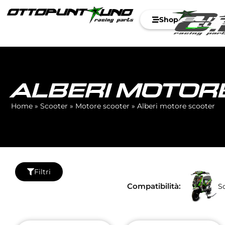
Shop
ALBERI MOTOR
Home
»
Scooter
»
Motore scooter
»
Alberi motore scooter
Filtri
Compatibilità:
S