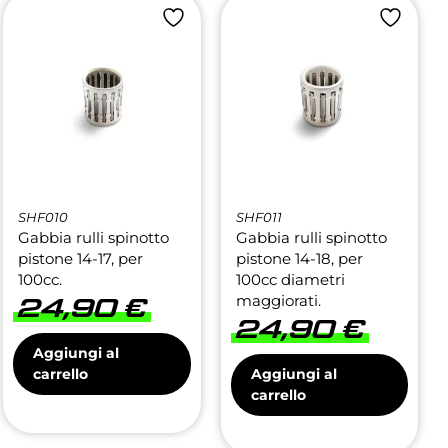
SHF010
SHF011
Gabbia rulli spinotto
Gabbia rulli spinotto
pistone 14-17, per
pistone 14-18, per
100cc.
100cc diametri
maggiorati.
24,90
€
24,90
€
Aggiungi al
carrello
Aggiungi al
carrello