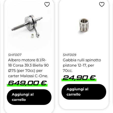
SHF007
SHF009
Albero motore 8.1/R-
Gabbia rulli spinotto
18 Corsa 39.3 Biella 90
pistone 12-17, per
Ø75 (per 70cc) per
70cc.
carter Malossi C-One.
24,90
€
649,00
€
Aggiungi al
Aggiungi al
carrello
carrello