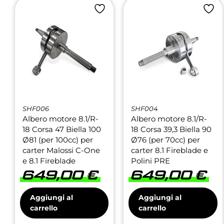
SHF006
SHF004
Albero motore 8.1/R-
Albero motore 8.1/R-
18 Corsa 47 Biella 100
18 Corsa 39,3 Biella 90
Ø81 (per 100cc) per
Ø76 (per 70cc) per
carter Malossi C-One
carter 8.1 Fireblade e
e 8.1 Fireblade
Polini PRE
649,00
€
649,00
€
Aggiungi al
Aggiungi al
carrello
carrello