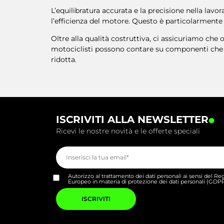
L’equilibratura accurata e la precisione nella lav
l’efficienza del motore. Questo è particolarmente 
Oltre alla qualità costruttiva, ci assicuriamo che
motociclisti possono contare su componenti che 
ridotta.
.
ISCRIVITI ALLA NEWSLETTER
Ricevi le nostre novità e le offerte speciali
Autorizzo al trattamento dei dati personali ai sensi del 
Europeo in materia di protezione dei dati personali (GDP
Si
prega
di
lasciare
vuoto