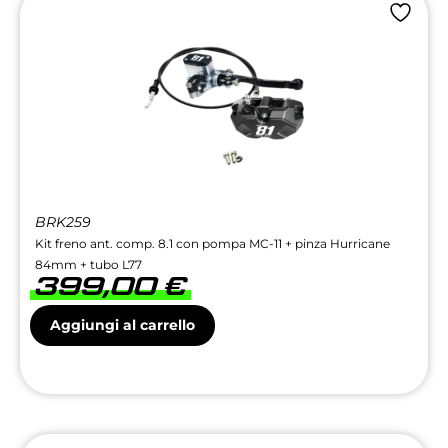
BRK259
Kit freno ant. comp. 8.1 con pompa MC-11 + pinza Hurricane
84mm + tubo L77
399,00
€
Aggiungi al carrello