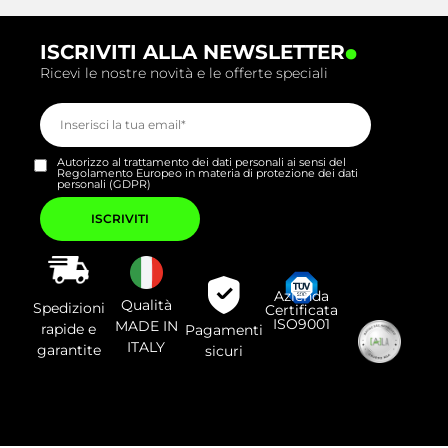
.
ISCRIVITI ALLA NEWSLETTER
Ricevi le nostre novità e le offerte speciali
Autorizzo al trattamento dei dati personali ai sensi del
Regolamento Europeo in materia di protezione dei dati
personali (GDPR)
Si
prega
di
lasciare
vuoto
questo
campo.
Azienda
Qualità
Spedizioni
Certificata
ISO9001
MADE IN
rapide e
Pagamenti
ITALY
garantite
sicuri