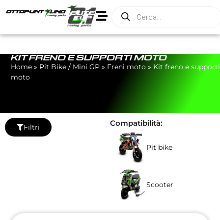
KIT FRENO E SUPPORTI MOTO
Home
»
Pit Bike / Mini GP
»
Freni moto
»
Kit freno e supporti
moto
Compatibilità:
Filtri
Pit bike
Scooter