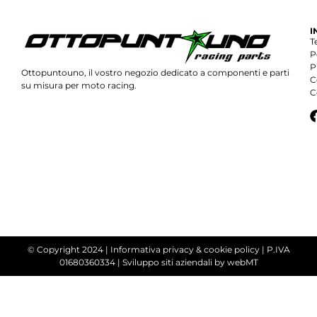
I
T
P
P
Ottopuntouno, il vostro negozio dedicato a componenti e parti
C
su misura per moto racing.
C
© Copyright 2024 |
Informativa privacy & cookie policy
| P.IVA
01680360334 |
Sviluppo siti aziendali
by webMT