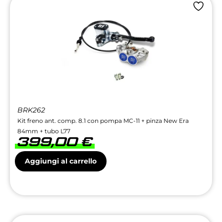
BRK262
Kit freno ant. comp. 8.1 con pompa MC-11 + pinza New Era
84mm + tubo L77
399,00
€
Aggiungi al carrello