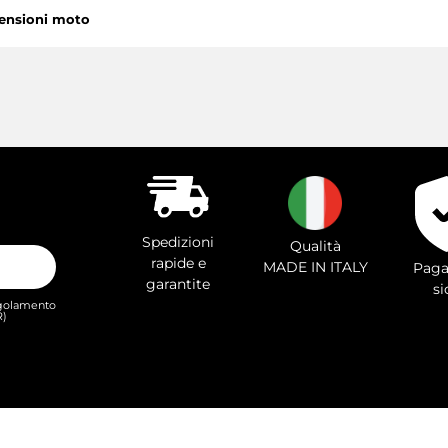
ensioni moto
Spedizioni
Qualità
rapide e
MADE IN ITALY
Paga
garantite
si
Regolamento
R)