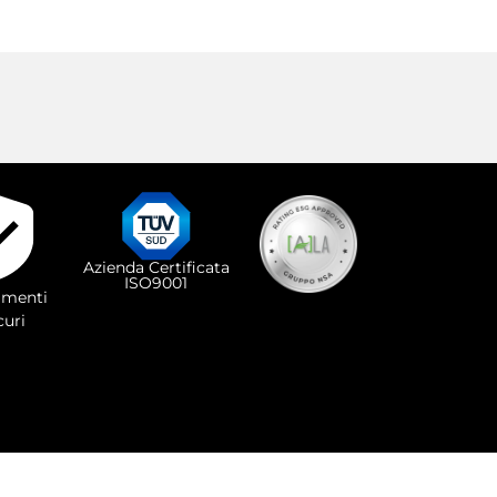
Azienda Certificata
ISO9001
menti
curi