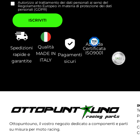
Autorizzo al trattamento dei dati personali ai sensi del
Regolamento Europeo in materia di protezione dei dati
personali (GDPR)
Si
prega
di
lasciare
vuoto
questo
campo.
Azienda
Qualità
Spedizioni
Certificata
ISO9001
MADE IN
rapide e
Pagamenti
ITALY
garantite
sicuri
I
T
P
P
Ottopuntouno, il vostro negozio dedicato a componenti e parti
C
su misura per moto racing.
C