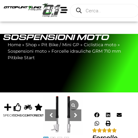
SOSPENSIONI MOTO
Home
»
Shop
»
Pit Bike / Mini GP
»
Ciclistica moto
»
Sospensioni moto
»
Forcelle idrauliche GRM 710 mm
Pitbike Start
SPECIFICHE
CONSIGLIATI
COMPONENTI
RECENSIONI
Forcelle