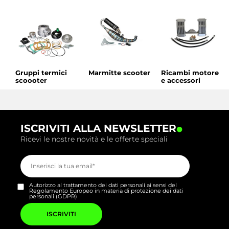
Gruppi termici
Marmitte scooter
Ricambi motore
scoooter
e accessori
.
ISCRIVITI ALLA NEWSLETTER
Ricevi le nostre novità e le offerte speciali
Autorizzo al trattamento dei dati personali ai sensi del
Regolamento Europeo in materia di protezione dei dati
personali (GDPR)
Si
prega
di
lasciare