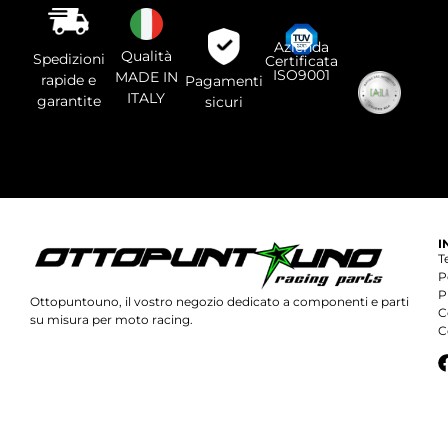
vuoto
questo
campo.
Azienda
Qualità
Spedizioni
Certificata
ISO9001
MADE IN
rapide e
Pagamenti
ITALY
garantite
sicuri
I
T
P
P
Ottopuntouno, il vostro negozio dedicato a componenti e parti
C
su misura per moto racing.
C