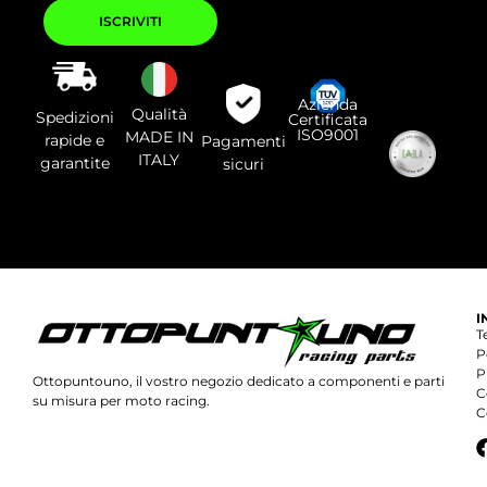
Si
prega
di
lasciare
vuoto
questo
campo.
Azienda
Qualità
Spedizioni
Certificata
ISO9001
MADE IN
rapide e
Pagamenti
ITALY
garantite
sicuri
I
T
P
P
Ottopuntouno, il vostro negozio dedicato a componenti e parti
C
su misura per moto racing.
C