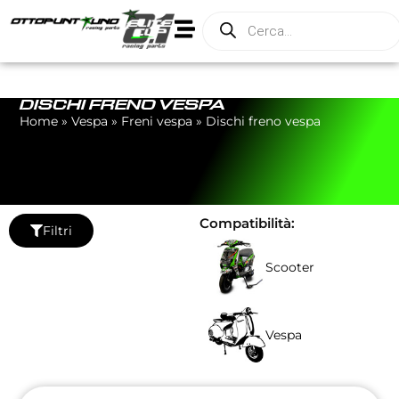
DISCHI FRENO VESPA
Home
»
Vespa
»
Freni vespa
»
Dischi freno vespa
Compatibilità:
Filtri
Scooter
Vespa