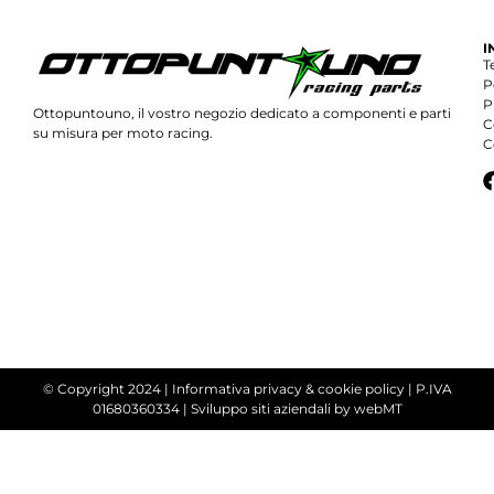
I
T
P
P
Ottopuntouno, il vostro negozio dedicato a componenti e parti
C
su misura per moto racing.
C
© Copyright 2024 |
Informativa privacy & cookie policy
| P.IVA
01680360334 |
Sviluppo siti aziendali
by webMT