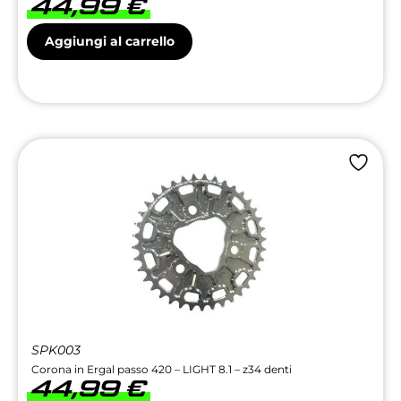
44,99
€
Aggiungi al carrello
SPK003
Corona in Ergal passo 420 – LIGHT 8.1 – z34 denti
44,99
€