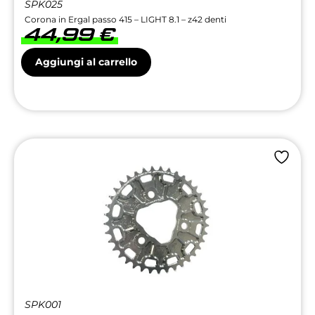
SPK025
Corona in Ergal passo 415 – LIGHT 8.1 – z42 denti
44,99
€
Aggiungi al carrello
SPK001