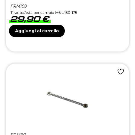
FRM109
Tirante/Asta per cambio M6 L.150-175
29,90
€
Aggiungi al carrello
FRM110