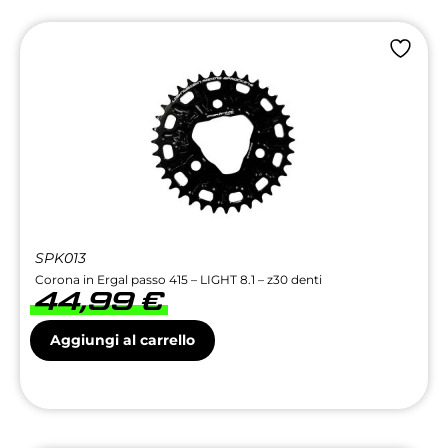
SPK013
Corona in Ergal passo 415 – LIGHT 8.1 – z30 denti
44,99
€
Aggiungi al carrello