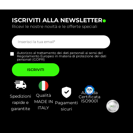
.
ISCRIVITI ALLA NEWSLETTER
Ricevi le nostre novità e le offerte speciali
Autorizzo al trattamento dei dati personali ai sensi del
Regolamento Europeo in materia di protezione dei dati
personali (GDPR)
Si
prega
di
lasciare
vuoto
questo
campo.
Azienda
Qualità
Spedizioni
Certificata
ISO9001
MADE IN
rapide e
Pagamenti
ITALY
garantite
sicuri