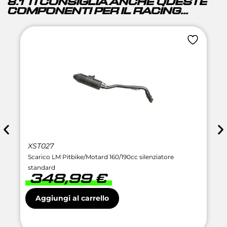
8.1 TI CONSIGLIA ANCHE QUESTE
COMPONENTI PER IL RACING...
XST027
Scarico LM Pitbike/Motard 160/190cc silenziatore
standard
348,99
€
Aggiungi al carrello