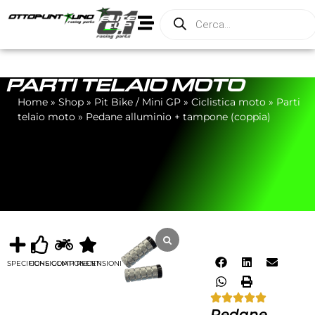
PARTI TELAIO MOTO
Home
»
Shop
»
Pit Bike / Mini GP
»
Ciclistica moto
»
Parti
telaio moto
»
Pedane alluminio + tampone (coppia)
SPECIFICHE
CONSIGLIATI
COMPONENTI
RECENSIONI
Pedane