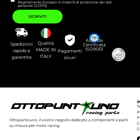
Regolamento Europeo in materia di protezione dei dati
personali (GDPR)
Si
prega
di
lasciare
vuoto
questo
campo.
Azienda
Qualità
Spedizioni
Certificata
ISO9001
MADE IN
rapide e
Pagamenti
ITALY
garantite
sicuri
I
T
P
P
Ottopuntouno, il vostro negozio dedicato a componenti e parti
C
su misura per moto racing.
C