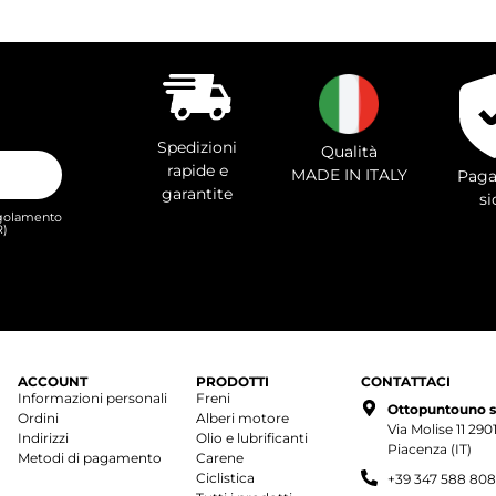
Spedizioni
Qualità
rapide e
MADE IN ITALY
Paga
garantite
si
Regolamento
R)
ACCOUNT
PRODOTTI
CONTATTACI
Informazioni personali
Freni
Ottopuntouno s.r
Ordini
Alberi motore
Via Molise 11 29
Indirizzi
Olio e lubrificanti
Piacenza (IT)
Metodi di pagamento
Carene
Ciclistica
+39 347 588 80