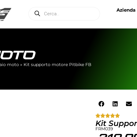
Azienda
MOTO
laio moto
»
Kit supporto motore Pitbike FB
Kit Suppor
FRM039