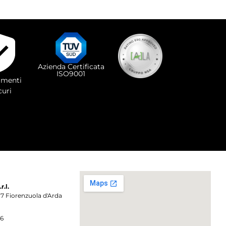
Azienda Certificata
ISO9001
menti
curi
.l.
017 Fiorenzuola d'Arda
86