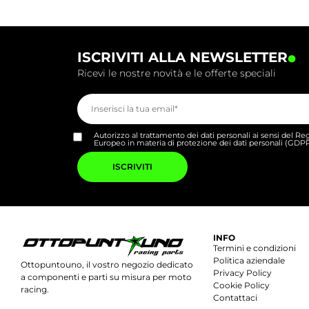
.
ISCRIVITI ALLA NEWSLETTER
Ricevi le nostre novità e le offerte speciali
Autorizzo al trattamento dei dati personali ai sensi del 
Europeo in materia di protezione dei dati personali (GDP
Si
prega
di
lasciare
vuoto
questo
campo.
INFO
Termini e condizioni
Politica aziendale
Ottopuntouno, il vostro negozio dedicato
Privacy Policy
a componenti e parti su misura per moto
Cookie Policy
racing.
Contattaci