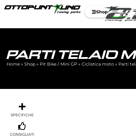
Shop
PARTI TELAIO 
Home
»
Shop
»
Pit Bike / Mini GP
»
Ciclistica moto
»
Parti te
SPECIFICHE
CONSIGLIATI