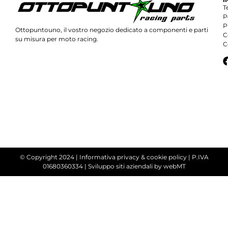
T
P
P
Ottopuntouno, il vostro negozio dedicato a componenti e parti
C
su misura per moto racing.
C
© Copyright 2024 |
Informativa privacy & cookie policy
| P.IVA
01680360334 |
Sviluppo siti aziendali
by webMT