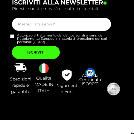
.
ISCRIVITI ALLA NEWSLETTER
Ricevi le nostre novità e le offerte speciali
Autorizzo al trattamento dei dati personali ai sensi del
Regolamento Europeo in materia di protezione dei dati
personali (GDPR)
Si
prega
di
lasciare
vuoto
questo
campo.
Azienda
Qualità
Spedizioni
Certificata
ISO9001
MADE IN
rapide e
Pagamenti
ITALY
garantite
sicuri
I