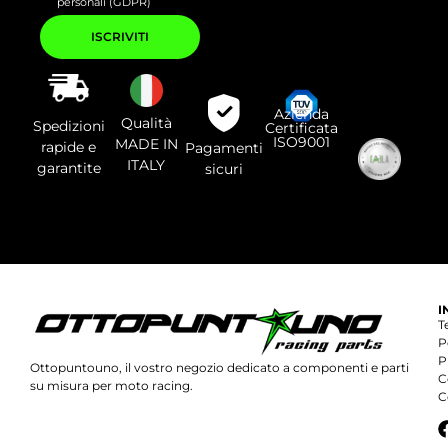
personali (GDPR)
Si
prega
di
lasciare
vuoto
questo
campo.
Azienda
Qualità
Spedizioni
Certificata
ISO9001
MADE IN
rapide e
Pagamenti
ITALY
garantite
sicuri
I
T
P
P
Ottopuntouno, il vostro negozio dedicato a componenti e parti
C
su misura per moto racing.
C