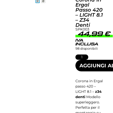
Ergal
Passo 420
– LIGHT 8.1
– Z34
Denti
SPK003
44,99
€
IVA
INCLUSA
98 disponibili
AGGIUNGI A
Corona in Ergal
passo 420 –
LIGHT 8.1 –
z34
denti
Modello
superleggero.
Perfetta per il
montaggio su