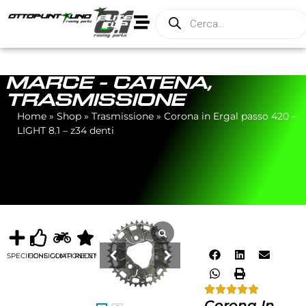
MARCE - CATENA
,
TRASMISSIONE
Home
»
Shop
»
Trasmissione
»
Corona in Ergal passo 420 –
LIGHT 8.1 – z34 denti
SPECIFICHE
CONSIGLIATI
COMPONENTI
RECENSIONI
Corona In