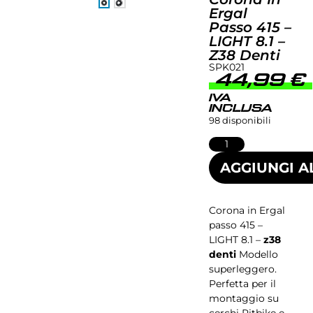
Ergal
Passo 415 –
LIGHT 8.1 –
Z38 Denti
SPK021
44,99
€
IVA
INCLUSA
98 disponibili
AGGIUNGI A
Corona in Ergal
passo 415 –
LIGHT 8.1 –
z38
denti
Modello
superleggero.
Perfetta per il
montaggio su