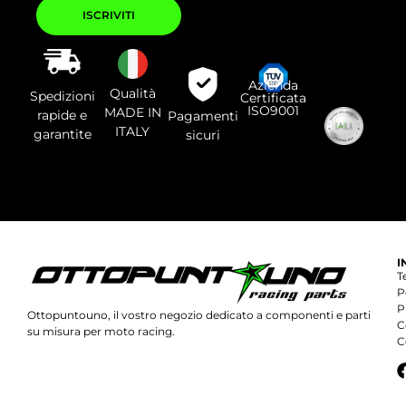
Si
prega
di
lasciare
vuoto
questo
campo.
Azienda
Qualità
Spedizioni
Certificata
ISO9001
MADE IN
rapide e
Pagamenti
ITALY
garantite
sicuri
I
T
P
P
Ottopuntouno, il vostro negozio dedicato a componenti e parti
C
su misura per moto racing.
C