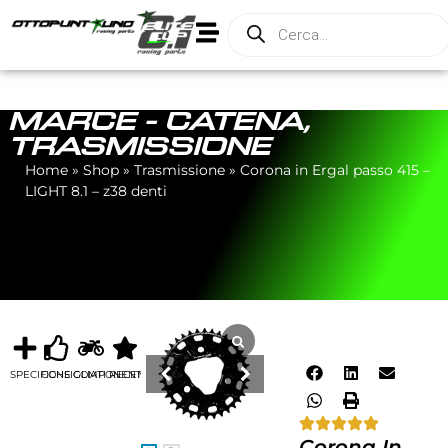
MARCE - CATENA
,
TRASMISSIONE
Home
»
Shop
»
Trasmissione
»
Corona in Ergal passo 415 –
LIGHT 8.1 – z38 denti
SPECIFICHE
CONSIGLIATI
COMPONENTI
RECENSIONI
Corona In