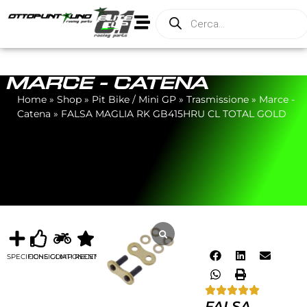
MARCE - CATENA
Home
»
Shop
»
Pit Bike / Mini GP
»
Trasmissione
»
Marce -
Catena
»
FALSA MAGLIA RK GB415HRU CL TOTAL GOLD
SPECIFICHE
CONSIGLIATI
COMPONENTI
RECENSIONI
FALSA