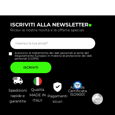
.
ISCRIVITI ALLA NEWSLETTER
Ricevi le nostre novità e le offerte speciali
Autorizzo al trattamento dei dati personali ai sensi del
Regolamento Europeo in materia di protezione dei dati
personali (GDPR)
Si
prega
di
lasciare
vuoto
questo
campo.
Azienda
Qualità
Spedizioni
Certificata
ISO9001
MADE IN
rapide e
Pagamenti
ITALY
garantite
sicuri