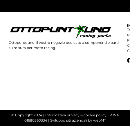
I
T
P
P
Ottopuntouno, il vostro negozio dedicato a componenti e parti
C
su misura per moto racing.
C
© Copyright 2024 |
Informativa privacy & cookie policy
| P.IVA
01680360334 |
Sviluppo siti aziendali
by webMT