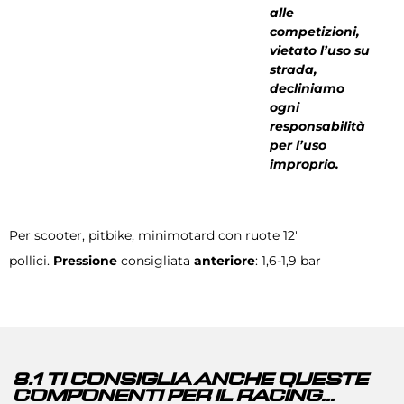
alle
competizioni,
vietato l’uso su
strada,
decliniamo
ogni
responsabilità
per l’uso
improprio.
Per scooter, pitbike, minimotard con ruote 12′
pollici.
Pressione
consigliata
anteriore
: 1,6-1,9 bar
8.1 TI CONSIGLIA ANCHE QUESTE
COMPONENTI PER IL RACING...