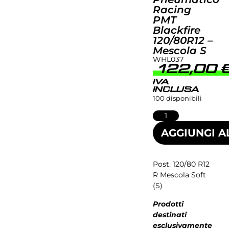
Racing
PMT
Blackfire
120/80R12 –
Mescola S
WHL037
122,00
IVA
INCLUSA
100 disponibili
AGGIUNGI A
Post. 120/80 R12
R Mescola Soft
(S)
Prodotti
destinati
esclusivamente