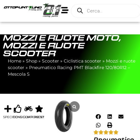
MOZZI E RUOTE MOTO
,
MOZZI E RUOTE
SCOOTER
Home
»
Shop
»
Scooter
»
Ciclistica scooter
»
Mozzi e ruote
scooter
»
Pneumatico Racing PMT Blackfire 120/80R12 –
Mescola S
SPECIFICHE
CONSIGLIATI
COMPONENTI
RECENSIONI
Pneumatico