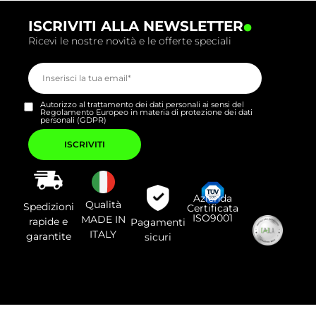
.
ISCRIVITI ALLA NEWSLETTER
Ricevi le nostre novità e le offerte speciali
Autorizzo al trattamento dei dati personali ai sensi del
Regolamento Europeo in materia di protezione dei dati
personali (GDPR)
Si
prega
di
lasciare
vuoto
questo
campo.
Azienda
Qualità
Spedizioni
Certificata
ISO9001
MADE IN
rapide e
Pagamenti
ITALY
garantite
sicuri