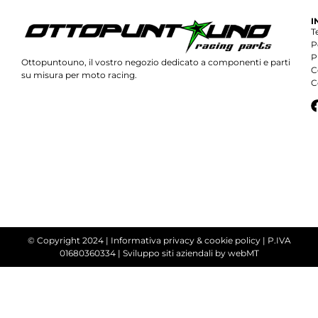
I
T
P
P
Ottopuntouno, il vostro negozio dedicato a componenti e parti
C
su misura per moto racing.
C
© Copyright 2024 |
Informativa privacy & cookie policy
| P.IVA
01680360334 |
Sviluppo siti aziendali
by webMT