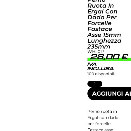
Ruota In
Ergal Con
Dado Per
Forcelle
Fastace
Asse 15mm
Lunghezza
235mm
WHL017
28,00
€
IVA
INCLUSA
100 disponibili
AGGIUNGI A
Perno ruota in
Ergal con dado
per forcelle
Fastace asse