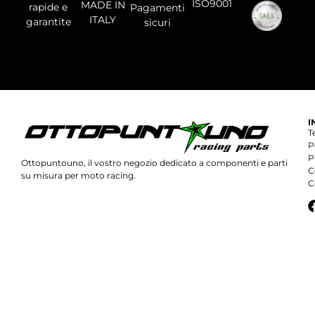
ISO9001
MADE IN
rapide e
Pagamenti
ITALY
garantite
sicuri
I
T
P
P
Ottopuntouno, il vostro negozio dedicato a componenti e parti
C
su misura per moto racing.
C