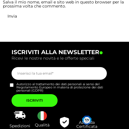
Salva il mio nome, email e sito web in questo browser per la
prossima volta che commento.
.
ISCRIVITI ALLA NEWSLETTER
Ricevi le nostre novità e le offerte speciali
Autorizzo al trattamento dei dati personali ai sensi del
Regolamento Europeo in materia di protezione dei dati
personali (GDPR)
Si
prega
di
lasciare
vuoto
questo
campo.
Azienda
Qualità
Spedizioni
Certificata