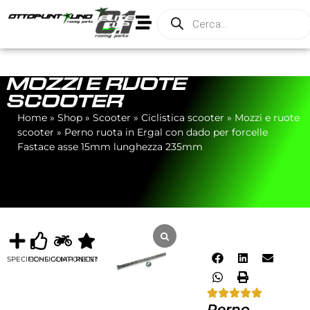
MOZZI E RUOTE
SCOOTER
Home
»
Shop
»
Scooter
»
Ciclistica scooter
»
Mozzi e ruote
scooter
»
Perno ruota in Ergal con dado per forcelle
Fastace asse 15mm lunghezza 235mm
SPECIFICHE
CONSIGLIATI
COMPONENTI
RECENSIONI
Perno