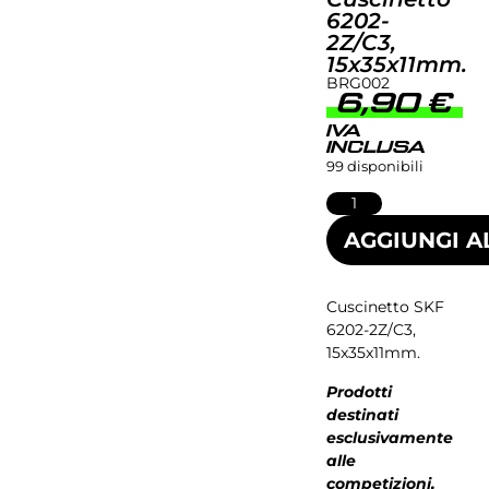
6202-
2Z/C3,
15x35x11mm.
BRG002
6,90
€
IVA
INCLUSA
99 disponibili
AGGIUNGI A
Cuscinetto SKF
6202-2Z/C3,
15x35x11mm.
Prodotti
destinati
esclusivamente
alle
competizioni,