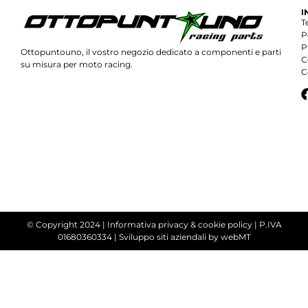
I
T
P
P
Ottopuntouno, il vostro negozio dedicato a componenti e parti
C
su misura per moto racing.
C
© Copyright 2024 |
Informativa privacy & cookie policy
| P.IVA
01680360334 |
Sviluppo siti aziendali
by webMT