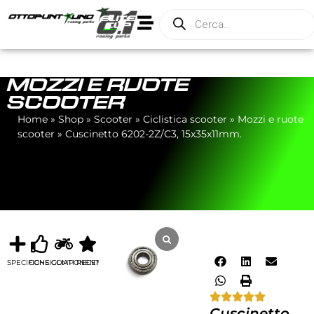
MOZZI E RUOTE
SCOOTER
Home
»
Shop
»
Scooter
»
Ciclistica scooter
»
Mozzi e ruote
scooter
»
Cuscinetto 6202-2Z/C3, 15x35x11mm.
SPECIFICHE
CONSIGLIATI
COMPONENTI
RECENSIONI
Cuscinetto