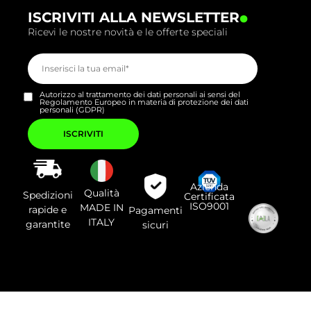
.
ISCRIVITI ALLA NEWSLETTER
Ricevi le nostre novità e le offerte speciali
Autorizzo al trattamento dei dati personali ai sensi del
Regolamento Europeo in materia di protezione dei dati
personali (GDPR)
Si
prega
di
lasciare
vuoto
questo
campo.
Azienda
Qualità
Spedizioni
Certificata
ISO9001
MADE IN
rapide e
Pagamenti
ITALY
garantite
sicuri