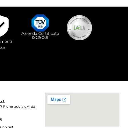
Azienda Certificata
ISO9001
menti
curi
.l.
017 Fiorenzuola d'Arda
86
uno.net