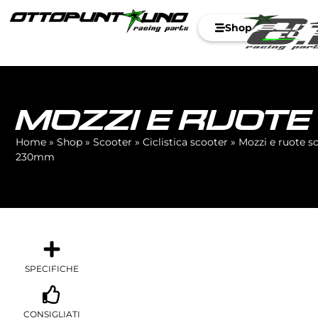
Shop
MOZZI E RUOT
Home
»
Shop
»
Scooter
»
Ciclistica scooter
»
Mozzi e ruote s
230mm
SPECIFICHE
CONSIGLIATI