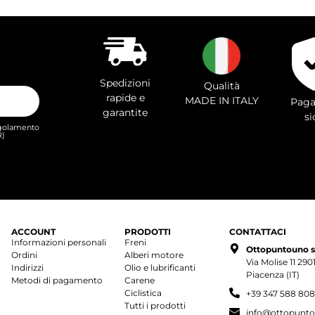
Spedizioni
Qualità
rapide e
MADE IN ITALY
Paga
garantite
si
Regolamento
R)
ACCOUNT
PRODOTTI
CONTATTACI
Informazioni personali
Freni
Ottopuntouno s.r
Ordini
Alberi motore
Via Molise 11 29
Indirizzi
Olio e lubrificanti
Piacenza (IT)
Metodi di pagamento
Carene
Ciclistica
+39 347 588 80
Tutti i prodotti
info@ottopunto