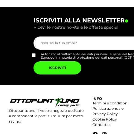
.
ISCRIVITI ALLA NEWSLETTER
Ricevi le nostre novità e le offerte speciali
Autorizzo al trattamento dei dati personali ai sensi del 
Europeo in materia di protezione dei dati personali (GDP
Si
prega
di
lasciare
vuoto
questo
campo.
INFO
Termini e condizioni
Politica aziendale
Ottopuntouno, il vostro negozio dedicato
Privacy Policy
a componenti e parti su misura per moto
Cookie Policy
racing.
Contattaci