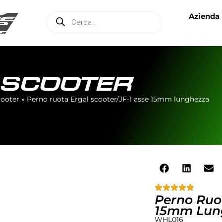
Azienda
E SCOOTER
cooter
»
Perno ruota Ergal scooter/JF-1 asse 15mm lunghezza
Perno Ruot
15mm Lun
WHL016