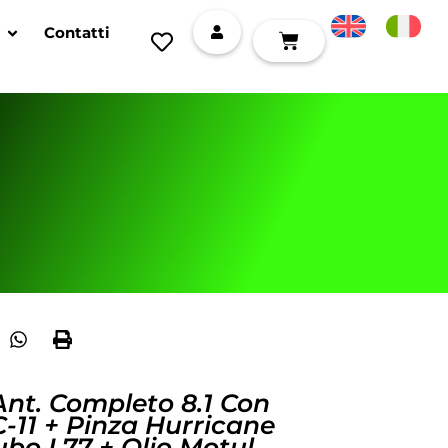
Contatti
Ant. Completo 8.1 Con
11 + Pinza Hurricane
bo L77 + Olio Motul