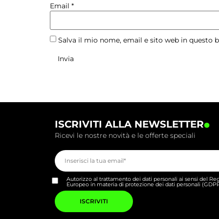
Email
*
Salva il mio nome, email e sito web in questo
.
ISCRIVITI ALLA NEWSLETTER
Ricevi le nostre novità e le offerte speciali
Autorizzo al trattamento dei dati personali ai sensi del 
Europeo in materia di protezione dei dati personali (GDP
Si
prega
di
lasciare