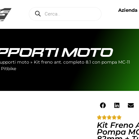
Azienda
UPPORTI MOTO
 supporti moto
»
Kit freno ant. completo 8.1 con pompa MC-11
 Pitbike
Kit Freno 
Pompa MC-
82mm + Tu