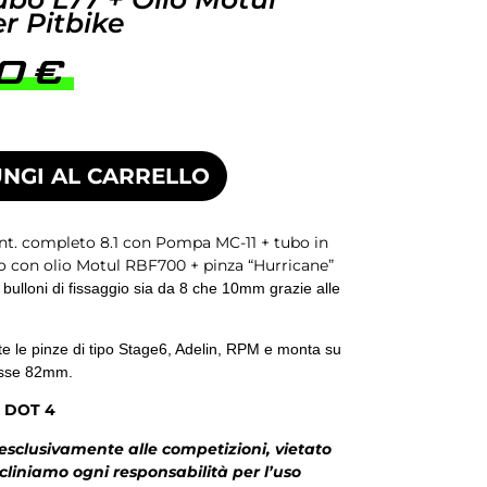
r Pitbike
00
€
NGI AL CARRELLO
ant. completo 8.1 con Pompa MC-11 + tubo in
o con olio Motul RBF700 + pinza “Hurricane”
ulloni di fissaggio sia da 8 che 10mm grazie alle
tte le pinze di tipo Stage6, Adelin, RPM e monta su
rasse 82mm.
 DOT 4
 esclusivamente alle competizioni, vietato
ecliniamo ogni responsabilità per l’uso