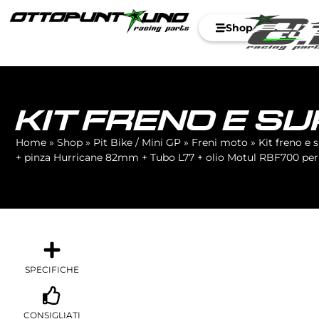
Shop
KIT FRENO E S
Home
»
Shop
»
Pit Bike / Mini GP
»
Freni moto
»
Kit freno e
+ pinza Hurricane 82mm + Tubo L77 + olio Motul RBF700 per
SPECIFICHE
CONSIGLIATI