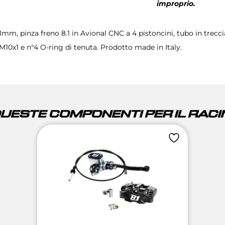
improprio.
 pinza freno 8.1 in Avional CNC a 4 pistoncini, tubo in treccia
bullone di raccordo M8x1, n°1 bullone di raccordo M10x1 e n°4 O-ring di tenuta. Prodotto made in Italy.
QUESTE COMPONENTI PER IL RACIN