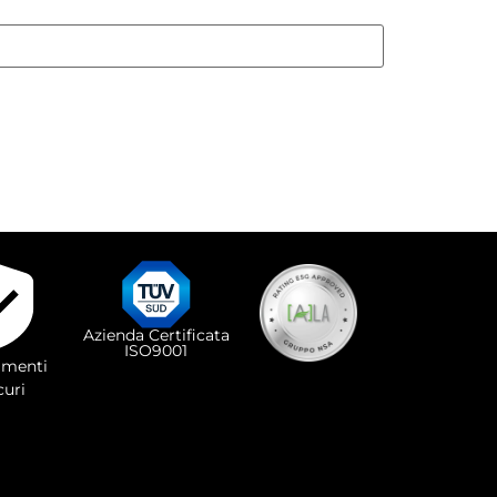
Azienda Certificata
ISO9001
menti
curi