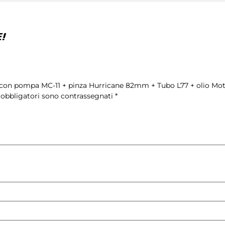
!
.1 con pompa MC-11 + pinza Hurricane 82mm + Tubo L77 + olio Mo
 obbligatori sono contrassegnati
*