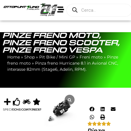
PINZE FRENO MOTO
,
PINZE FRENO SCOOTER
,
PINZE FRENO VESPA
Home
»
Shop
»
Pit Bike / Mini GP
»
Freni moto
»
Pinze
freno moto
»
Pinza freno Hurricane 8.1 in Avional CNC,
interasse 82mm (Stage6, Adelin, RPM).
SPECIFICHE
CONSIGLIATI
COMPONENTI
RECENSIONI
Pinza