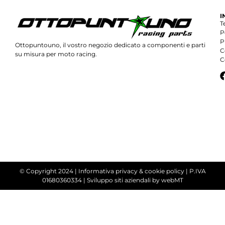
I
T
P
P
Ottopuntouno, il vostro negozio dedicato a componenti e parti
C
su misura per moto racing.
C
© Copyright 2024 |
Informativa privacy & cookie policy
| P.IVA
01680360334 |
Sviluppo siti aziendali
by webMT