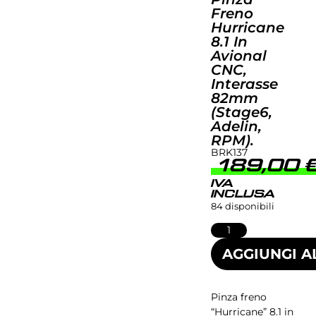
Freno
Hurricane
8.1 In
Avional
CNC,
Interasse
82mm
(Stage6,
Adelin,
RPM).
BRK137
189,00
IVA
INCLUSA
84 disponibili
AGGIUNGI A
Pinza freno
“Hurricane” 8.1 in