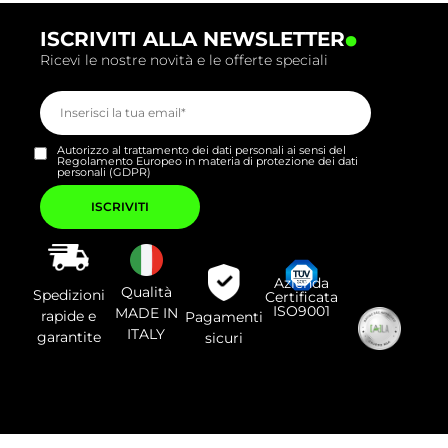
.
ISCRIVITI ALLA NEWSLETTER
Ricevi le nostre novità e le offerte speciali
Autorizzo al trattamento dei dati personali ai sensi del
Regolamento Europeo in materia di protezione dei dati
personali (GDPR)
Si
prega
di
lasciare
vuoto
questo
campo.
Azienda
Qualità
Spedizioni
Certificata
ISO9001
MADE IN
rapide e
Pagamenti
ITALY
garantite
sicuri