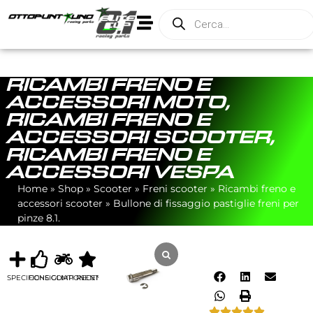
RICAMBI FRENO E
ACCESSORI MOTO
,
RICAMBI FRENO E
ACCESSORI SCOOTER
,
RICAMBI FRENO E
ACCESSORI VESPA
Home
»
Shop
»
Scooter
»
Freni scooter
»
Ricambi freno e
accessori scooter
»
Bullone di fissaggio pastiglie freni per
pinze 8.1.
SPECIFICHE
CONSIGLIATI
COMPONENTI
RECENSIONI