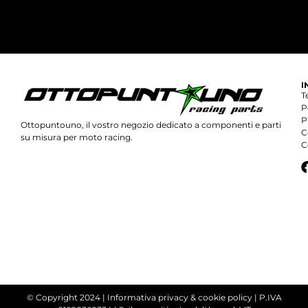
I
T
P
P
Ottopuntouno, il vostro negozio dedicato a componenti e parti
C
su misura per moto racing.
C
© Copyright 2024 |
Informativa privacy & cookie policy
| P.IVA