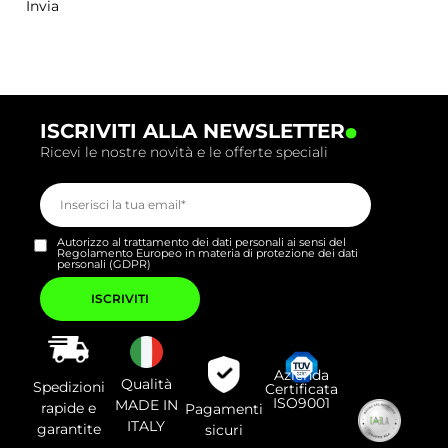
.
ISCRIVITI ALLA NEWSLETTER
Ricevi le nostre novità e le offerte speciali
Autorizzo al trattamento dei dati personali ai sensi del
Regolamento Europeo in materia di protezione dei dati
personali (GDPR)
Si
prega
di
lasciare
vuoto
questo
campo.
Azienda
Qualità
Spedizioni
Certificata
ISO9001
MADE IN
rapide e
Pagamenti
ITALY
garantite
sicuri