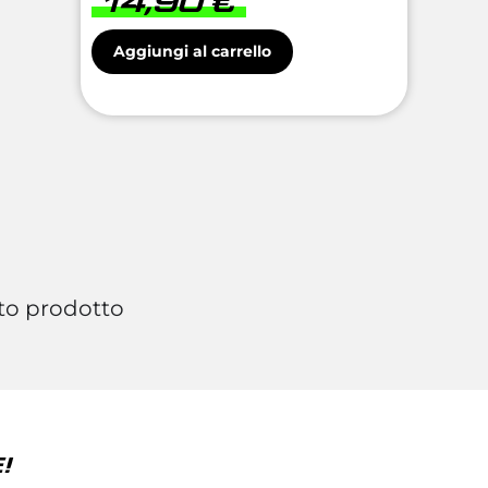
14,90
€
Aggiungi al carrello
to prodotto
!