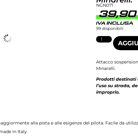
NGN071
39,9
IVA INCLUSA
99 disponibili
AGGIU
Attacco sospensione
Minarelli.
Prodotti destinati
l’uso su strada, d
improprio.
giormente alla pista e alle esigenze del pilota. Facile da utiliz
made in Italy.