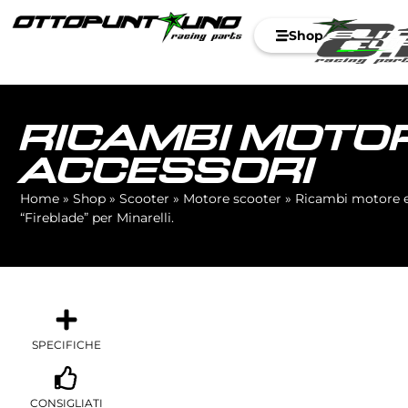
Shop
RICAMBI MOTOR
ACCESSORI
Home
»
Shop
»
Scooter
»
Motore scooter
»
Ricambi motore e
“Fireblade” per Minarelli.
SPECIFICHE
CONSIGLIATI