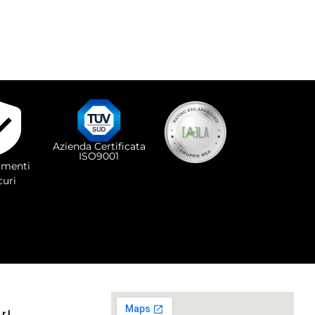
Azienda Certificata
ISO9001
menti
curi
.l.