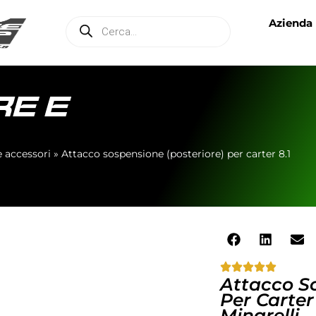
Azienda
E E
 accessori
»
Attacco sospensione (posteriore) per carter 8.1
Attacco So
Per Carter
Minarelli.