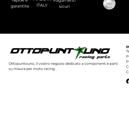
Pagamenti
ITALY
garantite
sicuri
I
T
P
P
Ottopuntouno, il vostro negozio dedicato a componenti e parti
C
su misura per moto racing.
C