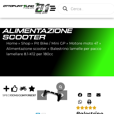
ALIMENTAZIONE
SCOOTER
Home
»
Shop
»
Pit Bike / Mini GP
»
Motore moto 4T
»
Alimentazione scooter
»
Balestrino lamelle per pacco
lamellare 8.1-K12 per 180cc
SPECIFICHE
CONSIGLIATI
COMPONENTI
RECENSIONI
Balestrino