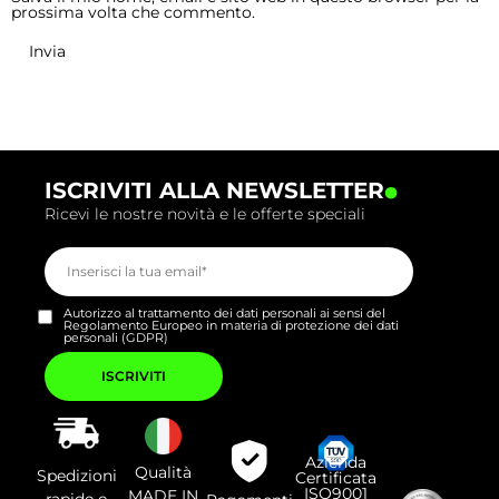
prossima volta che commento.
.
ISCRIVITI ALLA NEWSLETTER
Ricevi le nostre novità e le offerte speciali
Autorizzo al trattamento dei dati personali ai sensi del
Regolamento Europeo in materia di protezione dei dati
personali (GDPR)
Si
prega
di
lasciare
vuoto
questo
campo.
Azienda
Qualità
Spedizioni
Certificata
ISO9001
MADE IN
rapide e