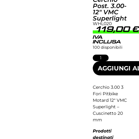
Post. 3.00-
12″ VMC
Superlight
WHL020
119,00
IVA
INCLUSA
100 disponibili
AGGIUNGI A
Cerchio 3.00 3
Fori Pitbike
Motard 12″ VMC
Superlight –
Cuscinetto 20
mm
Prodotti
destinati