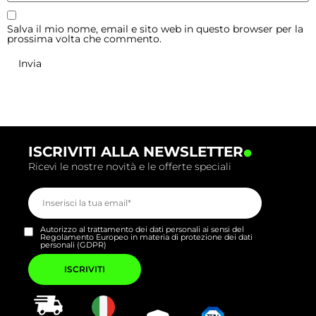
Salva il mio nome, email e sito web in questo browser per la
prossima volta che commento.
.
ISCRIVITI ALLA NEWSLETTER
Ricevi le nostre novità e le offerte speciali
Autorizzo al trattamento dei dati personali ai sensi del
Regolamento Europeo in materia di protezione dei dati
personali (GDPR)
Si
prega
di
lasciare
vuoto
questo