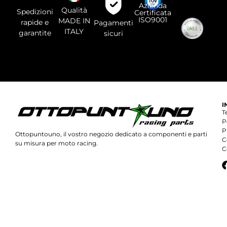
campo.
Azienda
Qualità
Spedizioni
Certificata
ISO9001
MADE IN
rapide e
Pagamenti
ITALY
garantite
sicuri
I
T
P
P
Ottopuntouno, il vostro negozio dedicato a componenti e parti
C
su misura per moto racing.
C