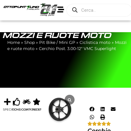
MOZZI E RUOTE MOTO
Home
»
Shop
»
Pit Bike / Mini GP
»
Ciclistica moto
»
Mozzi
e ruote moto
»
Cerchio Post. 3.00-12″ VMC Superlight
SPECIFICHE
CONSIGLIATI
COMPONENTI
RECENSIONI
Cerchio