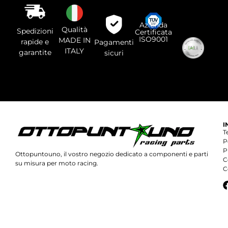
vuoto
questo
campo.
Azienda
Qualità
Spedizioni
Certificata
ISO9001
MADE IN
rapide e
Pagamenti
ITALY
garantite
sicuri
I
T
P
P
Ottopuntouno, il vostro negozio dedicato a componenti e parti
C
su misura per moto racing.
C