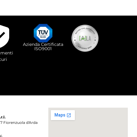
Azienda Certificata
ISO9001
menti
curi
.l.
017 Fiorenzuola d'Arda
86