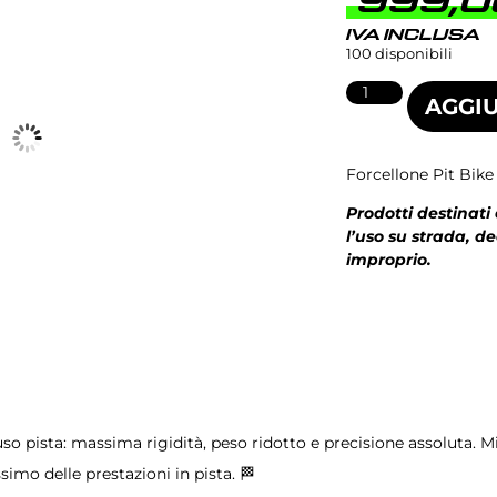
999,
IVA INCLUSA
100 disponibili
AGGIU
Forcellone Pit Bik
Prodotti destinati
l’uso su strada, d
improprio.
o pista: massima rigidità, peso ridotto e precisione assoluta. Migl
accelerazione. La scelta ideale per chi vuole il massimo delle prestazioni in pista. 🏁