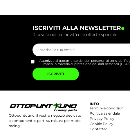
.
ISCRIVITI ALLA NEWSLETTER
Ricevi le nostre novità e le offerte speciali
Autorizzo al trattamento dei dati personali ai sensi del 
Europeo in materia di protezione dei dati personali (GDP
Si
prega
di
lasciare
vuoto
questo
campo.
INFO
Termini e condizioni
Politica aziendale
Ottopuntouno, il vostro negozio dedicato
Privacy Policy
a componenti e parti su misura per moto
Cookie Policy
racing.
Contattaci