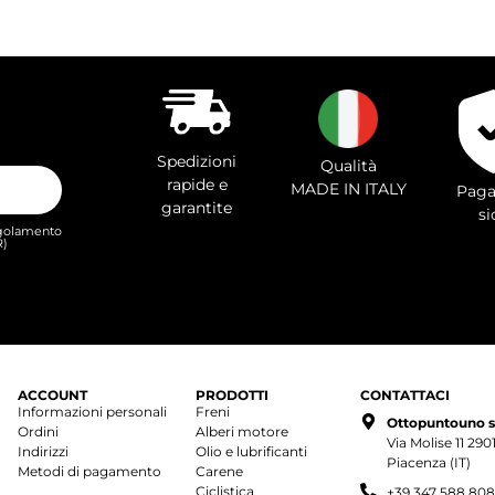
Spedizioni
Qualità
rapide e
MADE IN ITALY
Paga
garantite
si
Regolamento
R)
ACCOUNT
PRODOTTI
CONTATTACI
Informazioni personali
Freni
Ottopuntouno s.r
Ordini
Alberi motore
Via Molise 11 29
Indirizzi
Olio e lubrificanti
Piacenza (IT)
Metodi di pagamento
Carene
Ciclistica
+39 347 588 80