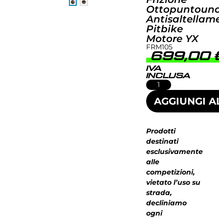
Ottopuntoun
Antisaltellam
Pitbike
Motore YX
FRM105
699,00
IVA
INCLUSA
AGGIUNGI A
Prodotti
destinati
esclusivamente
alle
competizioni,
vietato l’uso su
strada,
decliniamo
ogni