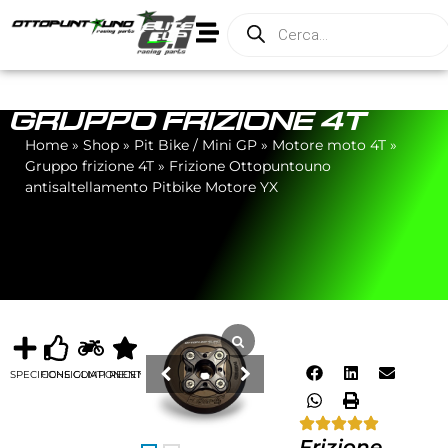
GRUPPO FRIZIONE 4T
Home
»
Shop
»
Pit Bike / Mini GP
»
Motore moto 4T
»
Gruppo frizione 4T
»
Frizione Ottopuntouno
antisaltellamento Pitbike Motore YX
SPECIFICHE
CONSIGLIATI
COMPONENTI
RECENSIONI
Frizione