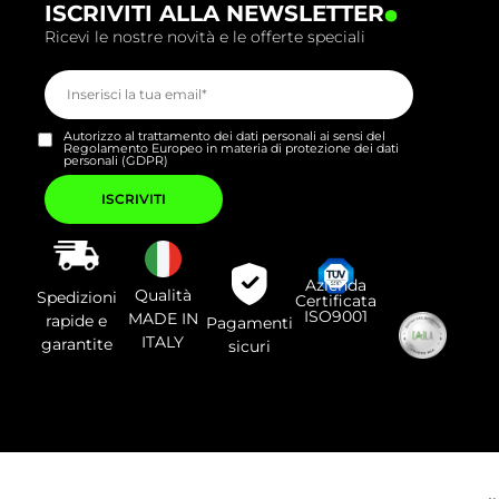
.
ISCRIVITI ALLA NEWSLETTER
Ricevi le nostre novità e le offerte speciali
Autorizzo al trattamento dei dati personali ai sensi del
Regolamento Europeo in materia di protezione dei dati
personali (GDPR)
Si
prega
di
lasciare
vuoto
questo
campo.
Azienda
Qualità
Spedizioni
Certificata
ISO9001
MADE IN
rapide e
Pagamenti
ITALY
garantite
sicuri