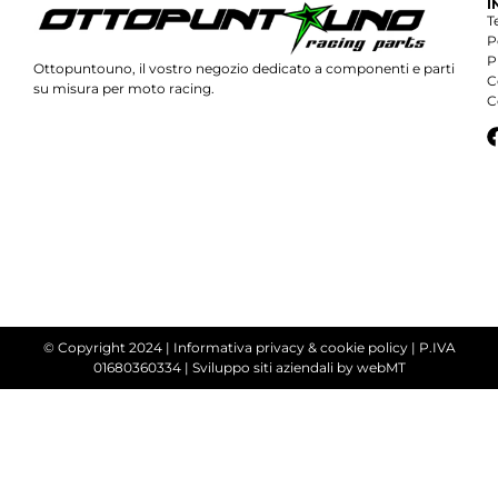
I
T
P
P
Ottopuntouno, il vostro negozio dedicato a componenti e parti
C
su misura per moto racing.
C
© Copyright 2024 |
Informativa privacy & cookie policy
| P.IVA
01680360334 |
Sviluppo siti aziendali
by webMT