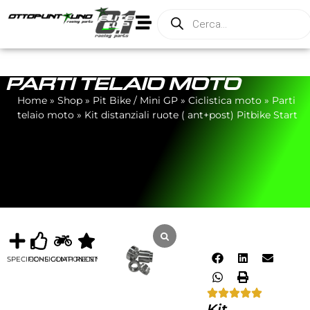
PARTI TELAIO MOTO
Home
»
Shop
»
Pit Bike / Mini GP
»
Ciclistica moto
»
Parti
telaio moto
»
Kit distanziali ruote ( ant+post) Pitbike Start
SPECIFICHE
CONSIGLIATI
COMPONENTI
RECENSIONI
Kit