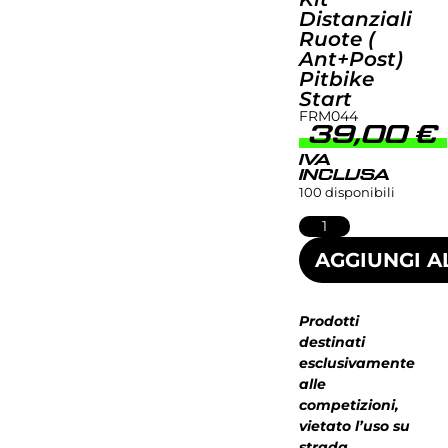
Distanziali
Ruote (
Ant+post)
Pitbike
Start
FRM044
39,00
€
IVA
INCLUSA
100 disponibili
AGGIUNGI A
Prodotti
destinati
esclusivamente
alle
competizioni,
vietato l’uso su
strada,