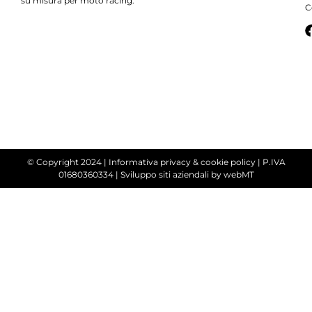
su misura per moto racing.
C
© Copyright 2024 |
Informativa privacy & cookie policy
| P.IVA
01680360334 |
Sviluppo siti aziendali
by webMT