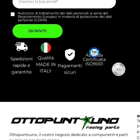
Autorizzo al trattamento dei dati personali ai sensi del
Regolamento Europeo in materia di protezione dei dati
personali (GDPR)
Si
prega
di
lasciare
vuoto
questo
campo.
Azienda
Qualità
Spedizioni
Certificata
ISO9001
MADE IN
rapide e
Pagamenti
ITALY
garantite
sicuri
I
T
P
P
Ottopuntouno, il vostro negozio dedicato a componenti e parti
C