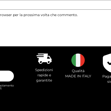
 browser per la prossima volta che commento.
Spedizioni
Qualità
rapide e
MADE IN ITALY
Paga
garantite
si
Regolamento
R)