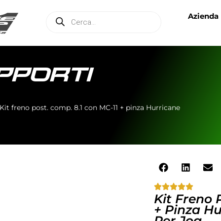
Azienda
UPPORTI
Kit freno post. comp. 8.1 con MC-11 + pinza Hurricane
Kit Freno 
+ Pinza H
Per Jog