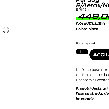
R/Aerox/N
BRK134
449,
IVA INCLUSA
Colore pinza
100 disponibili
AGGIU
Kit freno posterior
trasformazione da t
Phantom / Booster
Prodotti destinati
l’uso su strada, d
improprio.