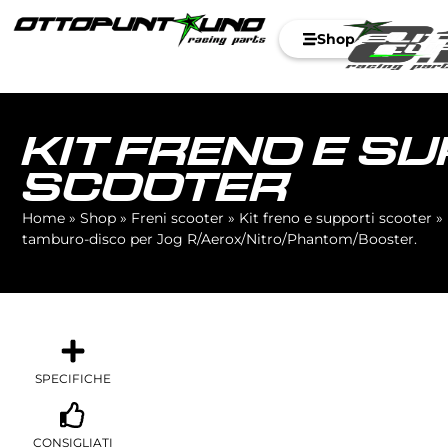
Shop
KIT FRENO E S
SCOOTER
Home
»
Shop
»
Freni scooter
»
Kit freno e supporti scooter
»
tamburo-disco per Jog R/Aerox/Nitro/Phantom/Booster.
SPECIFICHE
CONSIGLIATI