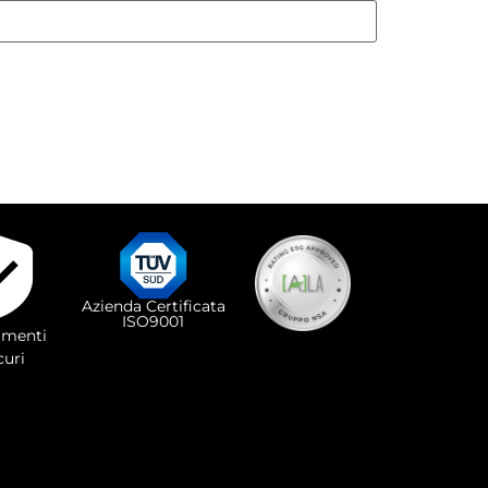
Azienda Certificata
ISO9001
menti
curi