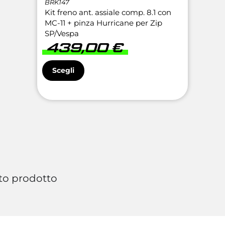
BRK147
Kit freno ant. assiale comp. 8.1 con
MC-11 + pinza Hurricane per Zip
SP/Vespa
439,00
€
Scegli
to prodotto