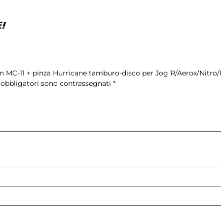
!
con MC-11 + pinza Hurricane tamburo-disco per Jog R/Aerox/Nitr
 obbligatori sono contrassegnati
*