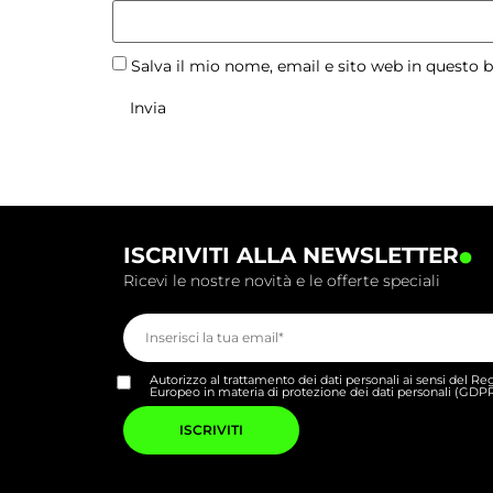
Salva il mio nome, email e sito web in questo
.
ISCRIVITI ALLA NEWSLETTER
Ricevi le nostre novità e le offerte speciali
Autorizzo al trattamento dei dati personali ai sensi del 
Europeo in materia di protezione dei dati personali (GDP
Si
prega
di
lasciare
vuoto
questo