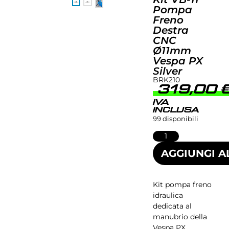
Pompa
Freno
Destra
CNC
Ø11mm
Vespa PX
Silver
BRK210
319,00
IVA
INCLUSA
99 disponibili
AGGIUNGI A
Kit pompa freno
idraulica
dedicata al
manubrio della
Vespa PX