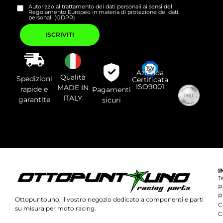
Autorizzo al trattamento dei dati personali ai sensi del
Regolamento Europeo in materia di protezione dei dati
personali (GDPR)
Si
prega
di
lasciare
vuoto
questo
campo.
Azienda
Qualità
Spedizioni
Certificata
ISO9001
MADE IN
rapide e
Pagamenti
ITALY
garantite
sicuri
I
T
P
P
Ottopuntouno, il vostro negozio dedicato a componenti e parti
C
su misura per moto racing.
C