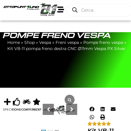
POMPE FRENO VESPA
Home
»
Shop
»
Vespa
»
Freni vespa
»
Pompe freno vespa
»
Kit VB-11 pompa freno destra CNC Ø11mm Vespa PX Silver
SPECIFICHE
CONSIGLIATI
COMPONENTI
RECENSIONI
Kit VB-11