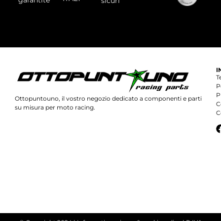
sicuri
I
T
P
P
Ottopuntouno, il vostro negozio dedicato a componenti e parti
C
su misura per moto racing.
C