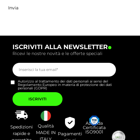
.
ISCRIVITI ALLA NEWSLETTER
Ricevi le nostre novità e le offerte speciali
Autorizzo al trattamento dei dati personali ai sensi del
Regolamento Europeo in materia di protezione dei dati
personali (GDPR)
Si
prega
di
lasciare
vuoto
questo
campo.
Azienda
Qualità
Spedizioni
Certificata
ISO9001
MADE IN
rapide e
Pagamenti
ITALY
garantite