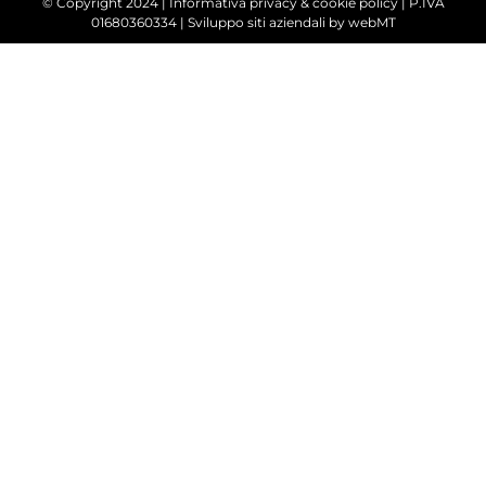
© Copyright 2024 |
Informativa privacy & cookie policy
| P.IVA
01680360334 |
Sviluppo siti aziendali
by webMT