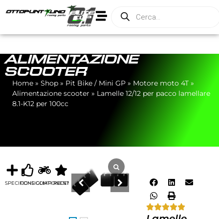
ALIMENTAZIONE
SCOOTER
Home
»
Shop
»
Pit Bike / Mini GP
»
Motore moto 4T
»
Alimentazione scooter
»
Lamelle 12/12 per pacco lamellare
8.1-K12 per 100cc
SPECIFICHE
CONSIGLIATI
COMPONENTI
RECENSIONI
Lamelle