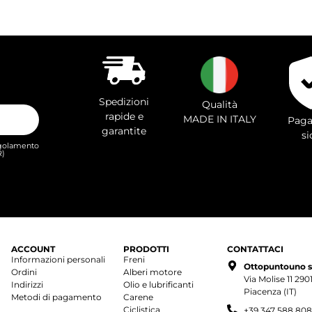
Spedizioni
Qualità
rapide e
MADE IN ITALY
Paga
garantite
si
Regolamento
R)
ACCOUNT
PRODOTTI
CONTATTACI
Informazioni personali
Freni
Ottopuntouno s.r
Ordini
Alberi motore
Via Molise 11 29
Indirizzi
Olio e lubrificanti
Piacenza (IT)
Metodi di pagamento
Carene
Ciclistica
+39 347 588 80