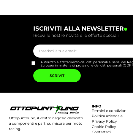
.
ISCRIVITI ALLA NEWSLETTER
Ricevi le nostre novità e le offerte speciali
Autorizzo al trattamento dei dati personali ai sensi del 
Europeo in materia di protezione dei dati personali (GDP
Si
prega
di
lasciare
vuoto
questo
campo.
INFO
Termini e condizioni
Politica aziendale
Ottopuntouno, il vostro negozio dedicato
Privacy Policy
a componenti e parti su misura per moto
Cookie Policy
racing.
Contattaci