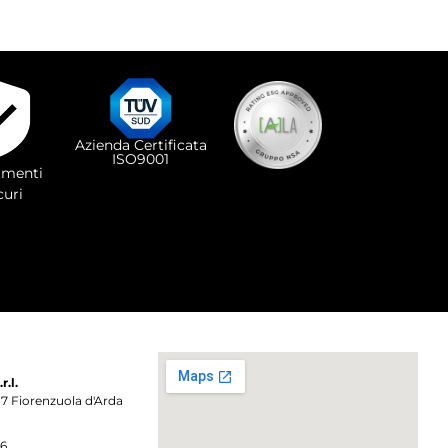
Azienda Certificata
ISO9001
menti
curi
.l.
017 Fiorenzuola d'Arda
86