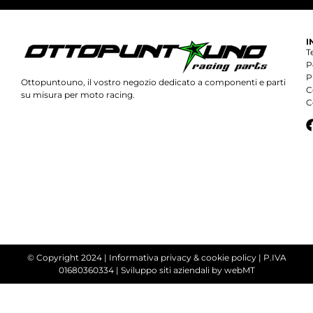
I
T
P
P
Ottopuntouno, il vostro negozio dedicato a componenti e parti
C
su misura per moto racing.
C
© Copyright 2024 |
Informativa privacy & cookie policy
| P.IVA
01680360334 |
Sviluppo siti aziendali
by webMT