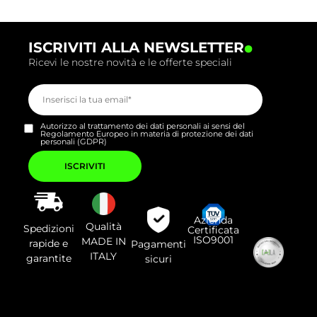
.
ISCRIVITI ALLA NEWSLETTER
Ricevi le nostre novità e le offerte speciali
Autorizzo al trattamento dei dati personali ai sensi del
Regolamento Europeo in materia di protezione dei dati
personali (GDPR)
Si
prega
di
lasciare
vuoto
questo
campo.
Azienda
Qualità
Spedizioni
Certificata
ISO9001
MADE IN
rapide e
Pagamenti
ITALY
garantite
sicuri