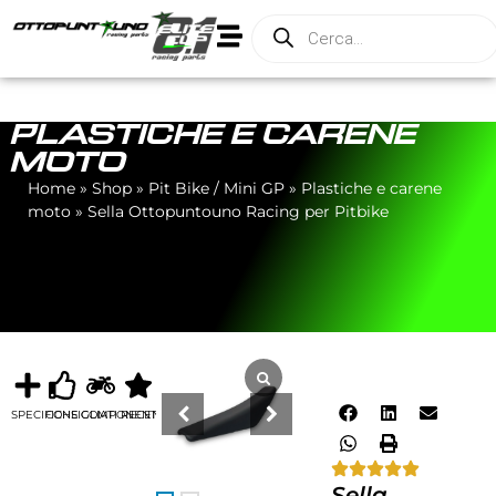
PLASTICHE E CARENE
MOTO
Home
»
Shop
»
Pit Bike / Mini GP
»
Plastiche e carene
moto
»
Sella Ottopuntouno Racing per Pitbike
SPECIFICHE
CONSIGLIATI
COMPONENTI
RECENSIONI
Sella