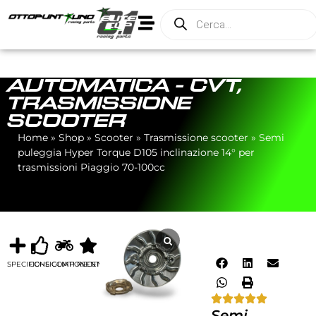
AUTOMATICA - CVT
,
TRASMISSIONE
SCOOTER
Home
»
Shop
»
Scooter
»
Trasmissione scooter
»
Semi
puleggia Hyper Torque D105 inclinazione 14° per
trasmissioni Piaggio 70-100cc
SPECIFICHE
CONSIGLIATI
COMPONENTI
RECENSIONI
Semi