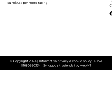
C
su misura per moto racing.
C
© Copyright 2024 |
Informativa privacy & cookie policy
| P.IVA
01680360334 |
Sviluppo siti aziendali
by webMT