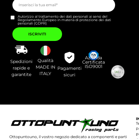
Autorizzo al trattamento dei dati personali ai sensi del
Regolamento Europeo in materia di protezione dei dati
personali (GDPR)
Si
prega
di
lasciare
vuoto
questo
campo.
Azienda
Qualità
Spedizioni
Certificata
ISO9001
MADE IN
rapide e
Pagamenti
ITALY
garantite
sicuri
I
T
P
P
Ottopuntouno, il vostro negozio dedicato a componenti e parti