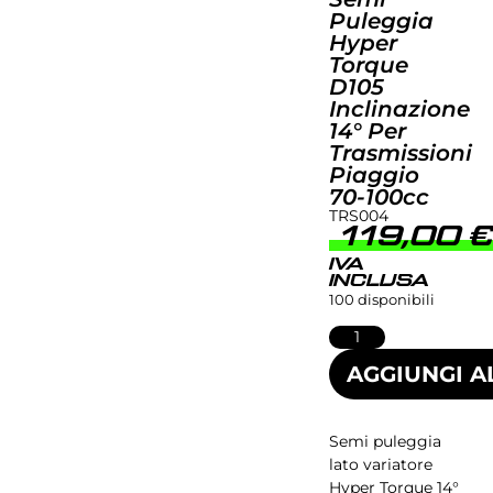
Puleggia
Hyper
Torque
D105
Inclinazione
14° Per
Trasmissioni
Piaggio
70-100cc
TRS004
119,00
IVA
INCLUSA
100 disponibili
AGGIUNGI A
Semi puleggia
lato variatore
Hyper Torque 14°