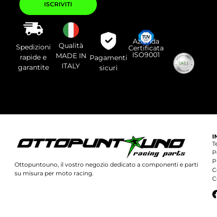
prega
di
lasciare
vuoto
questo
campo.
Azienda
Qualità
Spedizioni
Certificata
ISO9001
MADE IN
rapide e
Pagamenti
ITALY
garantite
sicuri
I
T
P
P
Ottopuntouno, il vostro negozio dedicato a componenti e parti
C
su misura per moto racing.
C