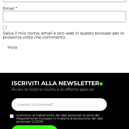
Email
*
Salva il mio nome, email e sito web in questo browser per la
prossima volta che commento.
.
ISCRIVITI ALLA NEWSLETTER
Ricevi le nostre novità e le offerte speciali
Autorizzo al trattamento dei dati personali ai sensi del
Regolamento Europeo in materia di protezione dei dati
personali (GDPR)
Si