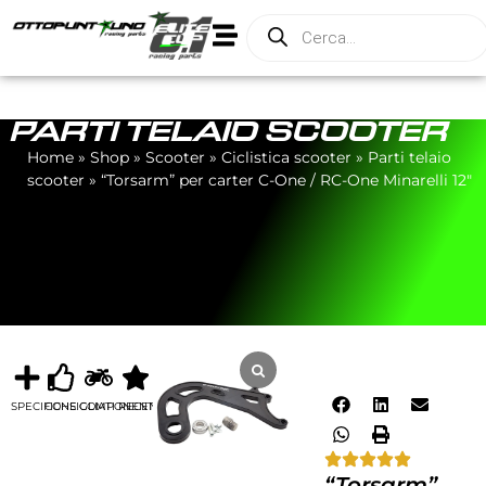
PARTI TELAIO SCOOTER
Home
»
Shop
»
Scooter
»
Ciclistica scooter
»
Parti telaio
scooter
»
“Torsarm” per carter C-One / RC-One Minarelli 12″
SPECIFICHE
CONSIGLIATI
COMPONENTI
RECENSIONI
“Torsarm”