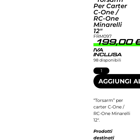
Per Carter
C-One /
RC-One
Minarelli
12″
FRM097
199,00
IVA
INCLUSA
98 disponibili
AGGIUNGI A
“Torsarm” per
carter C-One /
RC-One Minarelli
12″.
Prodotti
destinati