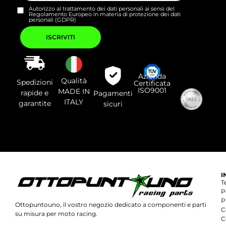
Autorizzo al trattamento dei dati personali ai sensi del
Regolamento Europeo in materia di protezione dei dati
personali (GDPR)
Si
prega
di
lasciare
vuoto
questo
campo.
Azienda
Qualità
Spedizioni
Certificata
ISO9001
MADE IN
rapide e
Pagamenti
ITALY
garantite
sicuri
I
T
P
P
Ottopuntouno, il vostro negozio dedicato a componenti e parti
C
su misura per moto racing.
C