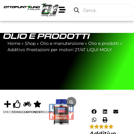
OLIO E PRODOTTI
Home
»
Shop
»
Olio e manutenzione
»
Olio e prodotti
»
Additivo Prestazioni per motori 2T/4T LIQUI MOLY
SPECIFICHE
CONSIGLIATI
COMPONENTI
RECENSIONI
Additivo