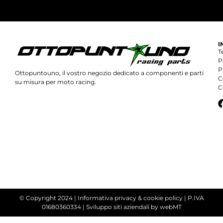
I
T
P
P
Ottopuntouno, il vostro negozio dedicato a componenti e parti
C
su misura per moto racing.
C
© Copyright 2024 |
Informativa privacy & cookie policy
| P.IVA
01680360334 |
Sviluppo siti aziendali
by webMT