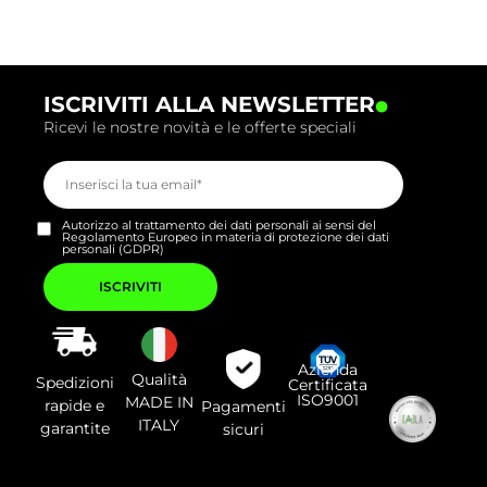
.
ISCRIVITI ALLA NEWSLETTER
Ricevi le nostre novità e le offerte speciali
Autorizzo al trattamento dei dati personali ai sensi del
Regolamento Europeo in materia di protezione dei dati
personali (GDPR)
Si
prega
di
lasciare
vuoto
questo
campo.
Azienda
Qualità
Spedizioni
Certificata
ISO9001
MADE IN
rapide e
Pagamenti
ITALY
garantite
sicuri