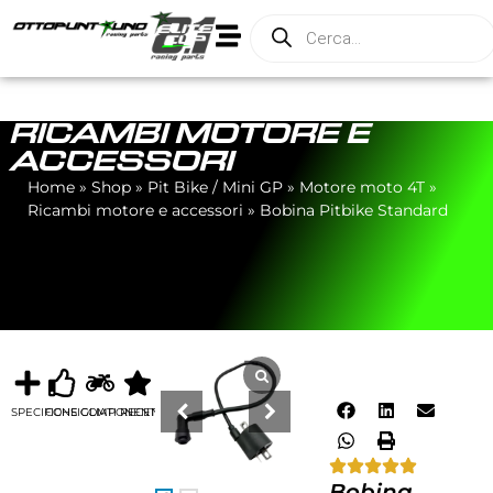
RICAMBI MOTORE E
ACCESSORI
Home
»
Shop
»
Pit Bike / Mini GP
»
Motore moto 4T
»
Ricambi motore e accessori
»
Bobina Pitbike Standard
SPECIFICHE
CONSIGLIATI
COMPONENTI
RECENSIONI
Bobina