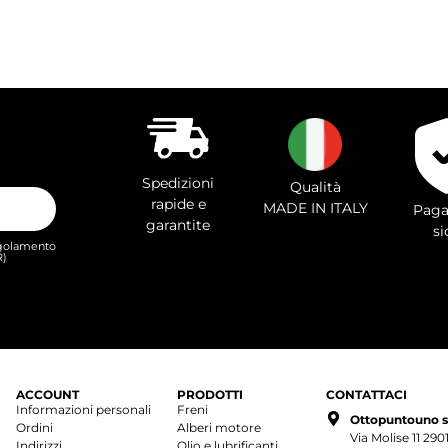
Spedizioni
Qualità
rapide e
MADE IN ITALY
Paga
garantite
si
Regolamento
R)
ACCOUNT
PRODOTTI
CONTATTACI
Informazioni personali
Freni
Ottopuntouno s.r
Ordini
Alberi motore
Via Molise 11 29
Indirizzi
Olio e lubrificanti