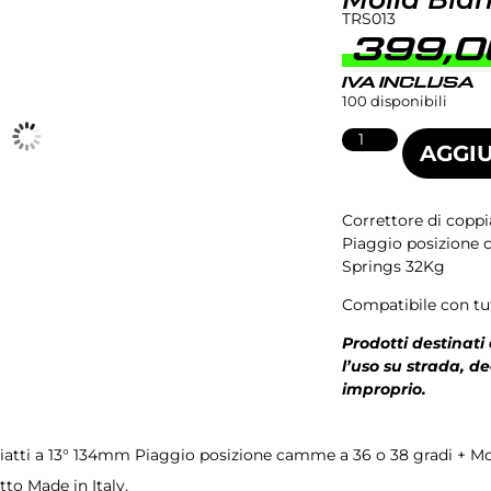
TRS013
399,
IVA INCLUSA
100 disponibili
AGGIU
Correttore di coppi
Piaggio posizione 
Springs 32Kg
Compatibile con tut
Prodotti destinati
l’uso su strada, d
improprio.
piatti a 13° 134mm Piaggio posizione camme a 36 o 38 gradi + M
 originale o aftermarket Prodotto Made in Italy.