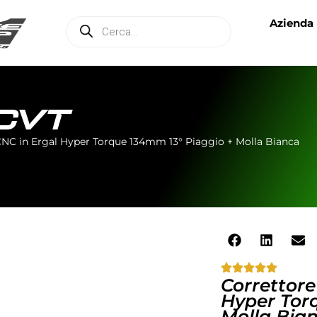
Azienda
CVT
CNC in Ergal Hyper Torque 134mm 13° Piaggio + Molla Bianca
Correttore
Hyper Tor
Molla Bia