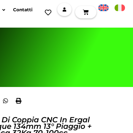
Contatti
 Di Coppia CNC In Ergal
que 134mm 13° Piaggio +
nca 32Kg 70-100cc