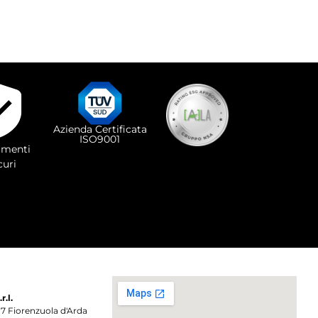
Azienda Certificata
ISO9001
menti
curi
.l.
017 Fiorenzuola d'Arda