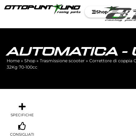
Shop
AUTOMATICA - 
Home
»
Shop
»
Trasmissione scooter
»
Correttore di coppia 
32Kg 70-100cc
SPECIFICHE
CONSIGLIATI