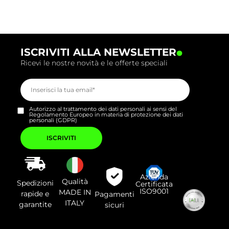
.
ISCRIVITI ALLA NEWSLETTER
Ricevi le nostre novità e le offerte speciali
Autorizzo al trattamento dei dati personali ai sensi del
Regolamento Europeo in materia di protezione dei dati
personali (GDPR)
Si
prega
di
lasciare
vuoto
questo
campo.
Azienda
Qualità
Spedizioni
Certificata
ISO9001
MADE IN
rapide e
Pagamenti
ITALY
garantite
sicuri