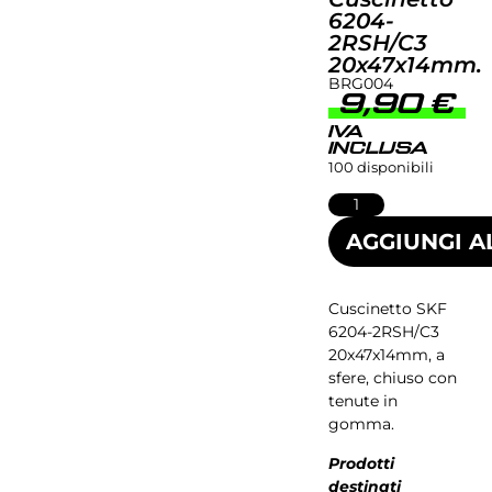
6204-
2RSH/C3
20x47x14mm.
BRG004
9,90
€
IVA
INCLUSA
100 disponibili
AGGIUNGI A
Cuscinetto SKF
6204-2RSH/C3
20x47x14mm, a
sfere, chiuso con
tenute in
gomma.
Prodotti
destinati