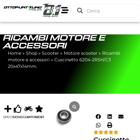
RICAMBI MOTORE E
ACCESSORI
Home
»
Shop
»
Scooter
»
Motore scooter
»
Ricambi
motore e accessori
»
Cuscinetto 6204-2RSH/C3
20x47x14mm.
SPECIFICHE
CONSIGLIATI
COMPONENTI
RECENSIONI
Cuscinetto