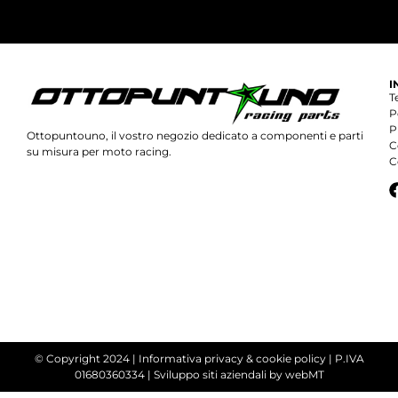
I
T
P
P
Ottopuntouno, il vostro negozio dedicato a componenti e parti
C
su misura per moto racing.
C
© Copyright 2024 |
Informativa privacy & cookie policy
| P.IVA
01680360334 |
Sviluppo siti aziendali
by webMT