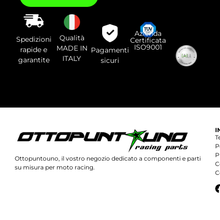
di
lasciare
vuoto
questo
campo.
Azienda
Qualità
Spedizioni
Certificata
ISO9001
MADE IN
rapide e
Pagamenti
ITALY
garantite
sicuri
I
T
P
P
Ottopuntouno, il vostro negozio dedicato a componenti e parti
C
su misura per moto racing.
C