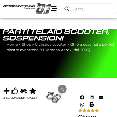
PARTI TELAIO SCOOTER
,
SOSPENSIONI
Home
»
Shop
»
Ciclistica scooter
»
Ghiera cuscinetti per Kit
piastre avantreno 8.1 Yamaha Aerox (dal 2003)
SPECIFICHE
CONSIGLIATI
COMPONENTI
RECENSIONI
Ghiera