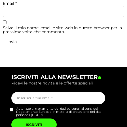
Email
*
Salva il mio nome, email e sito web in questo browser per la
prossima volta che commento.
.
ISCRIVITI ALLA NEWSLETTER
Ricevi le nostre novità e le offerte speciali
Autorizzo al trattamento dei dati personali ai sensi del
Regolamento Europeo in materia di protezione dei dati
personali (GDPR)
Si
prega