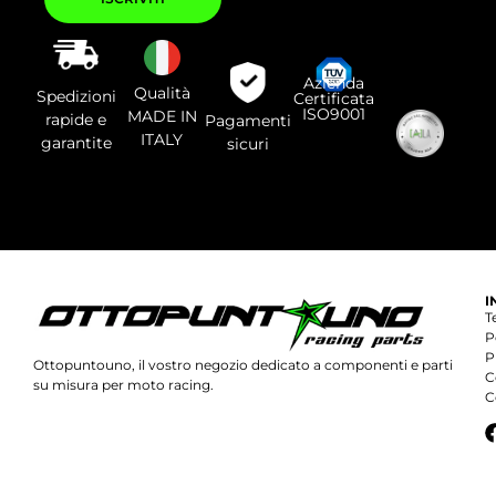
di
lasciare
vuoto
questo
campo.
Azienda
Qualità
Spedizioni
Certificata
ISO9001
MADE IN
rapide e
Pagamenti
ITALY
garantite
sicuri
I
T
P
P
Ottopuntouno, il vostro negozio dedicato a componenti e parti
C
su misura per moto racing.
C