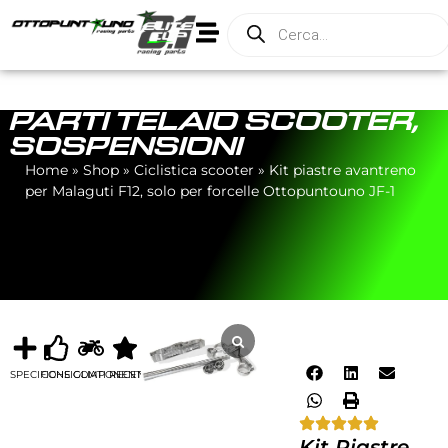
PARTI TELAIO SCOOTER
,
SOSPENSIONI
Home
»
Shop
»
Ciclistica scooter
»
Kit piastre avantreno
per Malaguti F12, solo per forcelle Ottopuntouno JF-1
SPECIFICHE
CONSIGLIATI
COMPONENTI
RECENSIONI
Kit Piastre