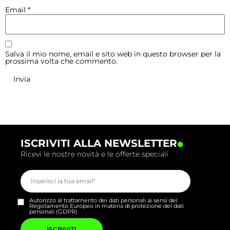
Email
*
Salva il mio nome, email e sito web in questo browser per la
prossima volta che commento.
.
ISCRIVITI ALLA NEWSLETTER
Ricevi le nostre novità e le offerte speciali
Autorizzo al trattamento dei dati personali ai sensi del
Regolamento Europeo in materia di protezione dei dati
personali (GDPR)
Si
prega