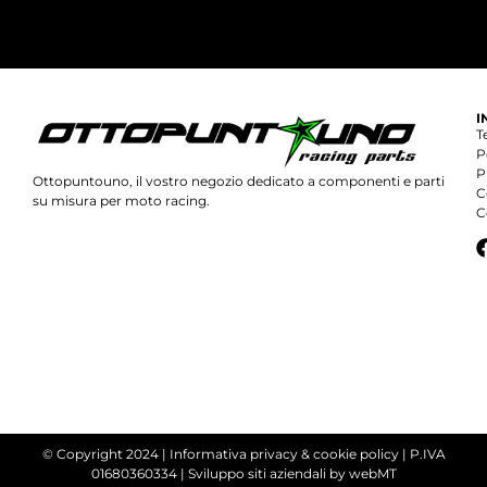
I
T
P
P
Ottopuntouno, il vostro negozio dedicato a componenti e parti
C
su misura per moto racing.
C
© Copyright 2024 |
Informativa privacy & cookie policy
| P.IVA
01680360334 |
Sviluppo siti aziendali
by webMT