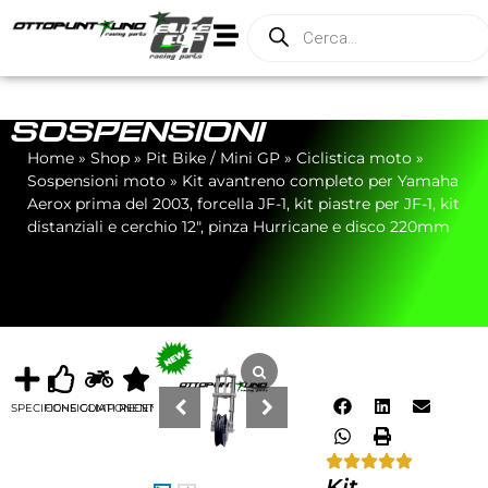
SOSPENSIONI
Home
»
Shop
»
Pit Bike / Mini GP
»
Ciclistica moto
»
Sospensioni moto
»
Kit avantreno completo per Yamaha
Aerox prima del 2003, forcella JF-1, kit piastre per JF-1, kit
distanziali e cerchio 12″, pinza Hurricane e disco 220mm
SPECIFICHE
CONSIGLIATI
COMPONENTI
RECENSIONI
Kit