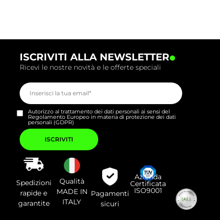
.
ISCRIVITI ALLA NEWSLETTER
Ricevi le nostre novità e le offerte speciali
Autorizzo al trattamento dei dati personali ai sensi del
Regolamento Europeo in materia di protezione dei dati
personali (GDPR)
Si
prega
di
lasciare
vuoto
questo
campo.
Azienda
Qualità
Spedizioni
Certificata
ISO9001
MADE IN
rapide e
Pagamenti
ITALY
garantite
sicuri