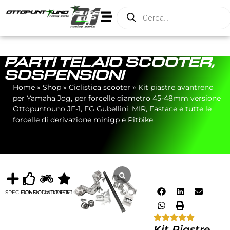
PARTI TELAIO SCOOTER
,
SOSPENSIONI
Home
»
Shop
»
Ciclistica scooter
»
Kit piastre avantreno
per Yamaha Jog, per forcelle diametro 45-48mm versione
Ottopuntouno JF-1, FG Gubellini, MIR, Fastace e tutte le
forcelle di derivazione minigp e Pitbike.
SPECIFICHE
CONSIGLIATI
COMPONENTI
RECENSIONI
Kit Piastre