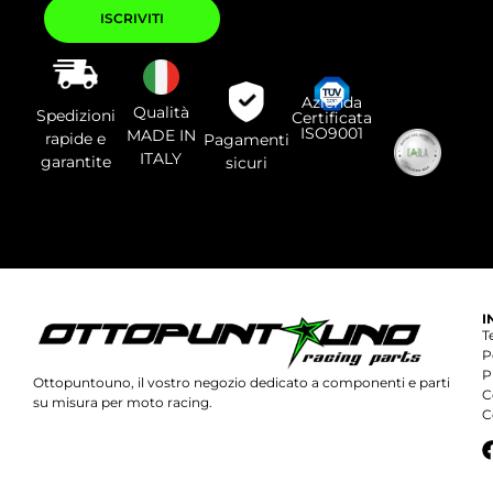
Si
prega
di
lasciare
vuoto
questo
campo.
Azienda
Qualità
Spedizioni
Certificata
ISO9001
MADE IN
rapide e
Pagamenti
ITALY
garantite
sicuri
I
T
P
P
Ottopuntouno, il vostro negozio dedicato a componenti e parti
C
su misura per moto racing.
C