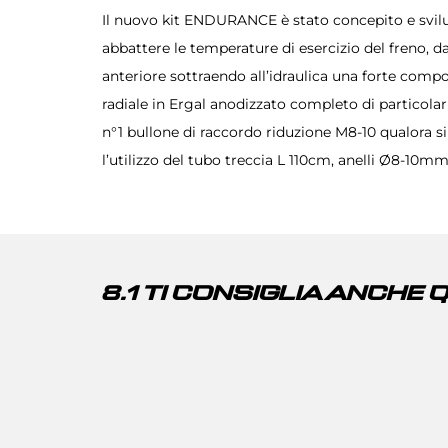
Il nuovo kit ENDURANCE è stato concepito e svilupp
abbattere le temperature di esercizio del freno, 
anteriore sottraendo all’idraulica una forte componente di affondamento dovuta alla f
radiale in Ergal anodizzato completo di particolari
n°1 bullone di raccordo riduzione M8-10 qualora 
l’utilizzo del tubo treccia L 110cm, anelli Ø8-10m
8.1 TI CONSIGLIA ANCHE 