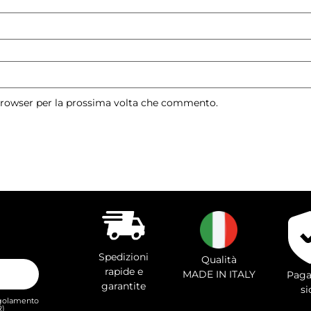
 browser per la prossima volta che commento.
Spedizioni
Qualità
rapide e
MADE IN ITALY
Paga
garantite
si
Regolamento
R)