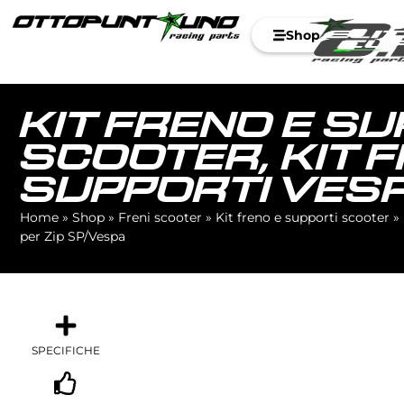
Shop
KIT FRENO E S
SCOOTER
,
KIT 
SUPPORTI VES
Home
»
Shop
»
Freni scooter
»
Kit freno e supporti scooter
»
per Zip SP/Vespa
SPECIFICHE