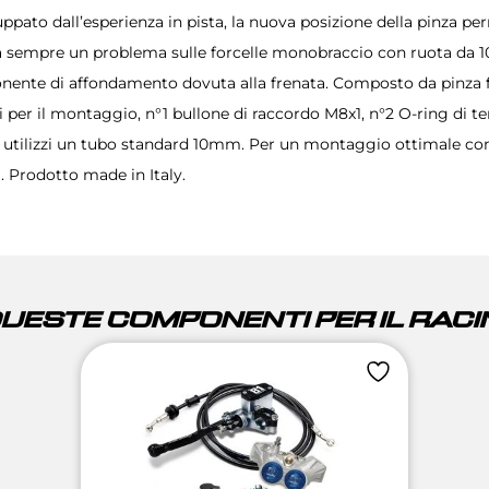
ato dall’esperienza in pista, la nuova posizione della pinza perm
da sempre un problema sulle forcelle monobraccio con ruota da 10″
renata. Composto da pinza freno 8.1 in Avional CNC a 4 pistoncini, supporto
 per il montaggio, n°1 bullone di raccordo M8x1, n°2 O-ring di tenu
si utilizzi un tubo standard 10mm. Per un montaggio ottimale co
m. Prodotto made in Italy.
QUESTE COMPONENTI PER IL RACIN