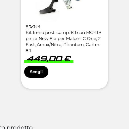
BRK144
Kit freno post. comp. 8.1 con MC-11 +
pinza New Era per Malossi C One, 2
Fast, Aerox/Nitro, Phantom, Carter
8.1
449,00
€
Scegli
to prodotto