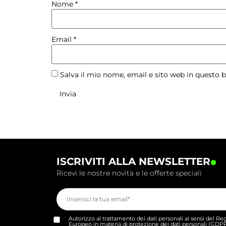
Nome
*
Email
*
Salva il mio nome, email e sito web in questo
.
ISCRIVITI ALLA NEWSLETTER
Ricevi le nostre novità e le offerte speciali
Autorizzo al trattamento dei dati personali ai sensi del 
Europeo in materia di protezione dei dati personali (GDP