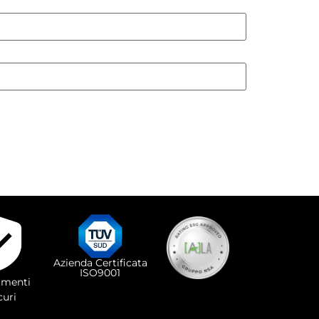
Azienda Certificata
ISO9001
menti
curi