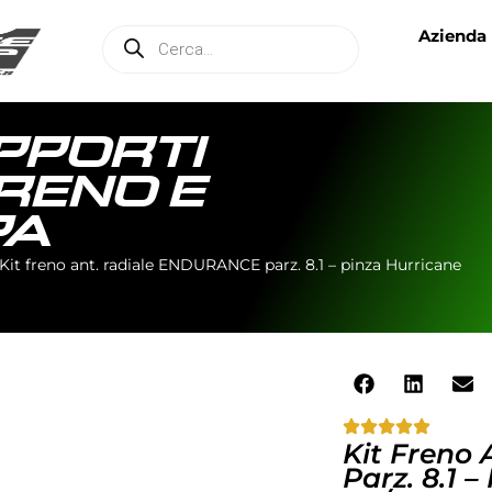
Azienda
UPPORTI
FRENO E
PA
Kit freno ant. radiale ENDURANCE parz. 8.1 – pinza Hurricane
Kit Freno
Parz. 8.1 