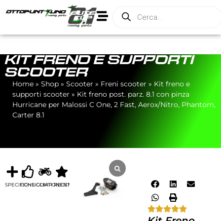
KIT FRENO E SUPPORTI
SCOOTER
Home
»
Shop
»
Scooter
»
Freni scooter
»
Kit freno e
supporti scooter
»
Kit freno post. parz. 8.1 con pinza
Hurricane per Malossi C One, 2 Fast, Aerox/Nitro, Phantom,
Carter 8.1
SPECIFICHE
CONSIGLIATI
COMPONENTI
RECENSIONI
Kit Freno