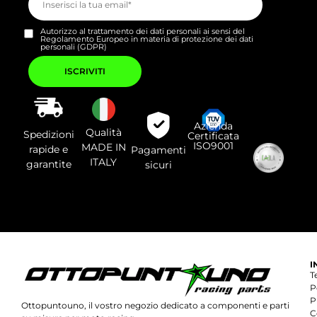
Autorizzo al trattamento dei dati personali ai sensi del
Regolamento Europeo in materia di protezione dei dati
personali (GDPR)
Si
prega
di
lasciare
vuoto
questo
campo.
Azienda
Qualità
Spedizioni
Certificata
ISO9001
MADE IN
rapide e
Pagamenti
ITALY
garantite
sicuri
I
T
P
P
Ottopuntouno, il vostro negozio dedicato a componenti e parti
C