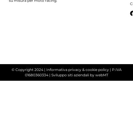
su misura per moto racing.
C
© Copyright 2024 |
Informativa privacy & cookie policy
| P.IVA
01680360334 |
Sviluppo siti aziendali
by webMT