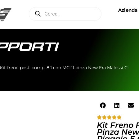
Azienda
UPPORTI
Kit freno post. comp. 8.1 con MC-11 pinza New Era Malossi C-
Kit Freno 
Pinza New
Piaggio E 