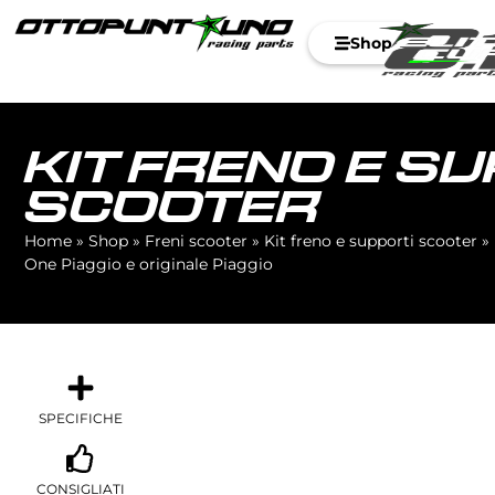
Shop
KIT FRENO E S
SCOOTER
Home
»
Shop
»
Freni scooter
»
Kit freno e supporti scooter
»
One Piaggio e originale Piaggio
SPECIFICHE
CONSIGLIATI