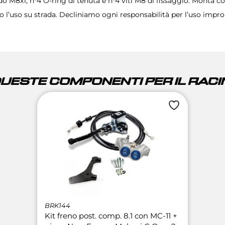
rdo M8x1, n°4 O-ring di tenuta e n°4 viti M8 di fissaggio. Monta
o l’uso su strada. Decliniamo ogni responsabilità per l’uso impro
QUESTE COMPONENTI PER IL RACIN
BRK144
Kit freno post. comp. 8.1 con MC-11 +