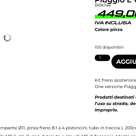
BRK146
449,
IVA INCLUSA
Colore pinza
100 disponibili
AGGIU
Kit freno posterior
One versione Piaggo
Prodotti destinati
l’uso su strada, d
improprio.
ante Ø11, pinza freno 8.1 a 4 pistoncini, tubo in treccia L 200