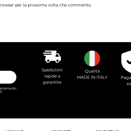
 browser per la prossima volta che commento.
Spedizioni
Qualità
rapide e
MADE IN ITALY
Paga
garantite
si
Regolamento
R)