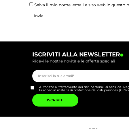
Salva il mio nome, email e sito web in questo
.
ISCRIVITI ALLA NEWSLETTER
Ricevi le nostre novità e le offerte speciali
Autorizzo al trattamento dei dati personali ai sensi del 
Europeo in materia di protezione dei dati personali (GDP
Si
prega
di
lasciare
vuoto
questo
campo.