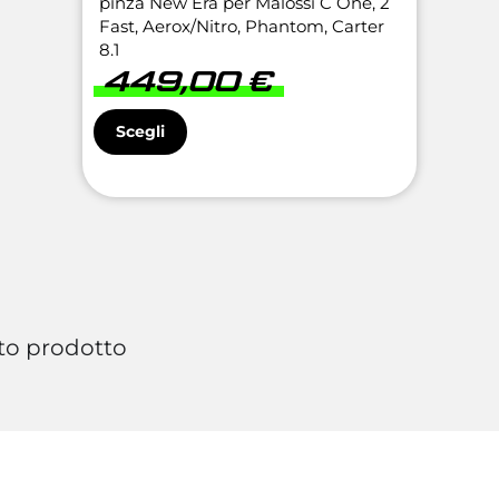
pinza New Era per Malossi C One, 2
Fast, Aerox/Nitro, Phantom, Carter
8.1
449,00
€
Scegli
to prodotto