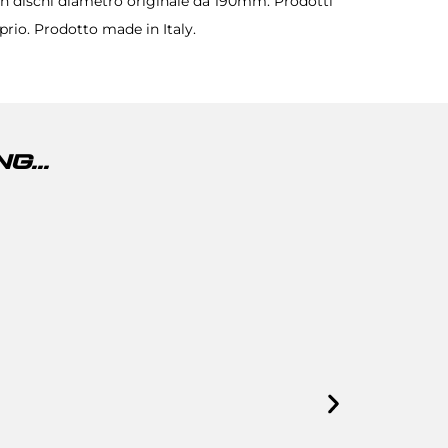
 con dischi diametro originale da 190mm. Prodotti
prio. Prodotto made in Italy.
G...