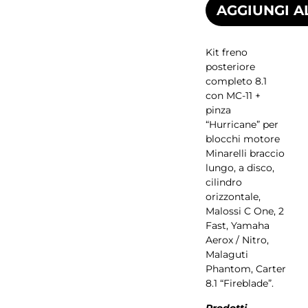
AGGIUNGI A
Kit freno
posteriore
completo 8.1
con MC-11 +
pinza
“Hurricane” per
blocchi motore
Minarelli braccio
lungo, a disco,
cilindro
orizzontale,
Malossi C One, 2
Fast, Yamaha
Aerox / Nitro,
Malaguti
Phantom, Carter
8.1 “Fireblade”.
Prodotti