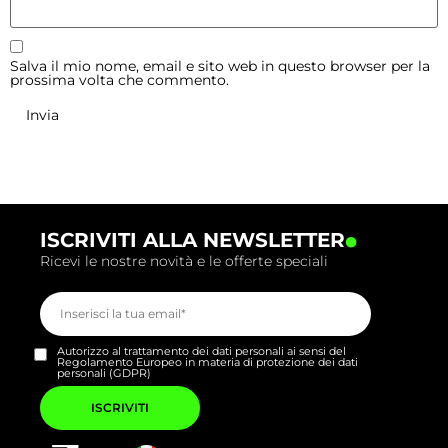
Salva il mio nome, email e sito web in questo browser per la
prossima volta che commento.
.
ISCRIVITI ALLA NEWSLETTER
Ricevi le nostre novità e le offerte speciali
Autorizzo al trattamento dei dati personali ai sensi del
Regolamento Europeo in materia di protezione dei dati
personali (GDPR)
Si
prega
di
lasciare
vuoto