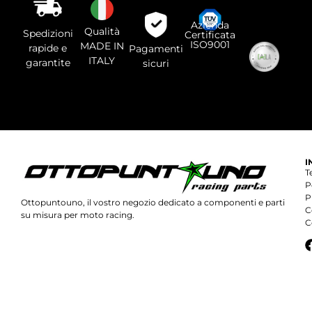
questo
campo.
Azienda
Qualità
Spedizioni
Certificata
ISO9001
MADE IN
rapide e
Pagamenti
ITALY
garantite
sicuri
I
T
P
P
Ottopuntouno, il vostro negozio dedicato a componenti e parti
C
su misura per moto racing.
C