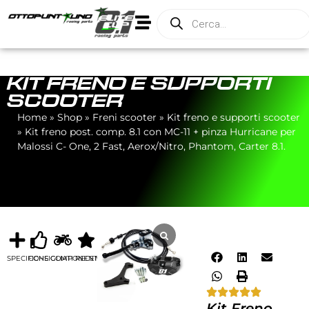
KIT FRENO E SUPPORTI
SCOOTER
Home
»
Shop
»
Freni scooter
»
Kit freno e supporti scooter
»
Kit freno post. comp. 8.1 con MC-11 + pinza Hurricane per
Malossi C- One, 2 Fast, Aerox/Nitro, Phantom, Carter 8.1.
SPECIFICHE
CONSIGLIATI
COMPONENTI
RECENSIONI
Kit Freno